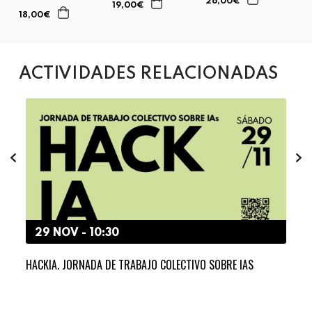
26,00€
19,00€
18,00€
ACTIVIDADES RELACIONADAS
29 NOV - 10:30
2
S
HACKIA. JORNADA DE TRABAJO COLECTIVO SOBRE IAS
CÓM