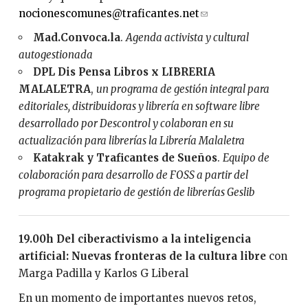
nocionescomunes@traficantes.net
(
l
Mad.Convoca.la
.
Agenda activista y cultural
i
autogestionada
n
DPL Dis Pensa Libros x LIBRERIA
k
MALALETRA
,
un programa de gestión integral para
s
editoriales, distribuidoras y librería en software libre
e
desarrollado por Descontrol y colaboran en su
n
actualización para librerías la Librería Malaletra
d
Katakrak y Traficantes de Sueños
.
Equipo de
s
colaboración para desarrollo de FOSS a partir del
e
programa propietario de gestión de librerías Geslib
-
m
a
19.00h Del ciberactivismo a la inteligencia
i
artificial: Nuevas fronteras de la cultura libre
con
l
Marga Padilla y Karlos G Liberal
)
En un momento de importantes nuevos retos,