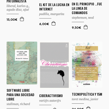
PATERNALISTA
EN EL PRINCIPIO ...FUE
EL KIT DE LA LUCHA EN
liberal, karlos g.
,
LA LINEA DE
INTERNET
agudo díaz, ujué
COMANDOS
padilla, margarita
stephenson, neal
15,00€
6,00€
9,50€
SOFTWARE LIBRE
TECNOPOLÍTICA Y 15M
PARA UNA SOCIEDAD
CIBERACTIVISMO
LIBRE
toret medina, javier
vari@s autor@s
stallman, richard