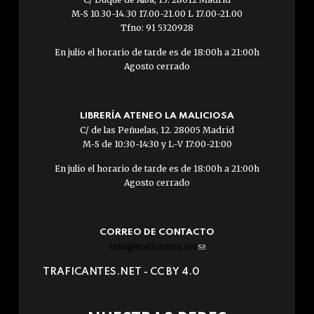
M-S 10.30-14.30 17.00-21.00 L 17.00-21.00
Tfno: 91 5320928
En julio el horario de tarde es de 18:00h a 21:00h
Agosto cerrado
LIBRERÍA ATENEO LA MALICIOSA
C/ de las Peñuelas, 12. 28005 Madrid
M-S de 10:30-14:30 y L-V 17:00-21:00
En julio el horario de tarde es de 18:00h a 21:00h
Agosto cerrado
CORREO DE CONTACTO
info@traficantes.net
(link
sends
TRAFICANTES.NET -
CC BY 4.0
e-
mail)