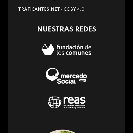
sends
TRAFICANTES.NET -
CC BY 4.0
e-
mail)
NUESTRAS REDES