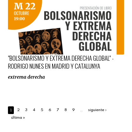
"BOLSONARISMO Y EXTREMA DERECHA GLOBAL" -
RODRIGO NUNES EN MADRID Y CATALUNYA
extrema derecha
1
…
2
3
4
5
6
7
8
9
siguiente ›
última »