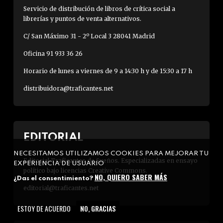
Servicio de distribución de libros de crítica social a
librerías y puntos de venta alternativos.
C/ San Máximo 31 - 2º Local 3 28041 Madrid
Oficina 91 933 36 26
Horario de lunes a viernes de 9 a 14:30 h y de 15:30 a 17 h
distribuidora@traficantes.net
EDITORIAL
NECESITAMOS UTILIZAMOS COOKIES PARA MEJORAR TU
Editorial Traficantes de Sueños. Especializadas en ensayo
EXPERIENCIA DE USUARIO
político bajo licencias Creative Commons.
NO, QUIERO SABER MÁS
¿Das el consentimiento?
editorial@traficantes.net
ESTOY DE ACUERDO
NO, GRACIAS