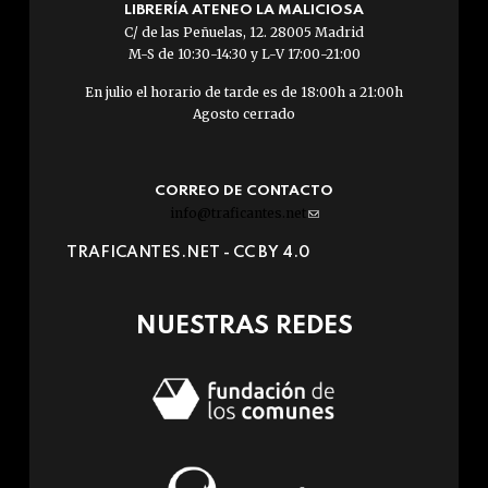
LIBRERÍA ATENEO LA MALICIOSA
C/ de las Peñuelas, 12. 28005 Madrid
M-S de 10:30-14:30 y L-V 17:00-21:00
En julio el horario de tarde es de 18:00h a 21:00h
Agosto cerrado
CORREO DE CONTACTO
info@traficantes.net
(link
sends
TRAFICANTES.NET -
CC BY 4.0
e-
mail)
NUESTRAS REDES