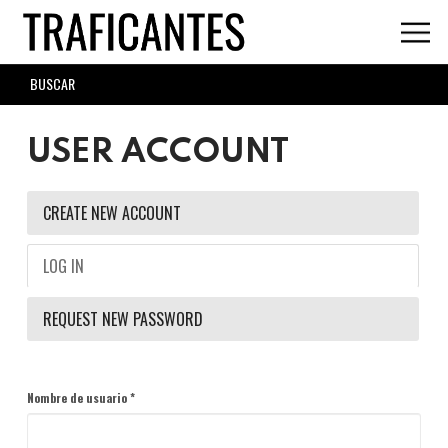
Skip
to
main
SEARCH
content
FORM
USER ACCOUNT
PRIMARY
CREATE NEW ACCOUNT
TABS
LOG IN
(ACTIVE
TAB)
REQUEST NEW PASSWORD
Nombre de usuario
*