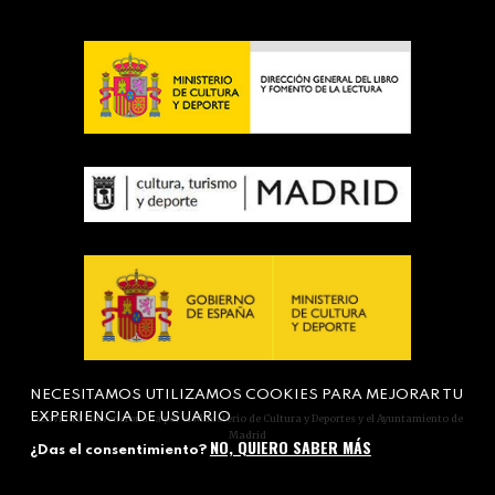
NECESITAMOS UTILIZAMOS COOKIES PARA MEJORAR TU
EXPERIENCIA DE USUARIO
Actividad subvencionada por el Ministerio de Cultura y Deportes y el Ayuntamiento de
Madrid
NO, QUIERO SABER MÁS
¿Das el consentimiento?