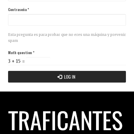
Contraseña
*
Esta pregunta es para probar que no eres una máquina y prevenir
spam
Math question
*
3 + 15 =
LOG IN