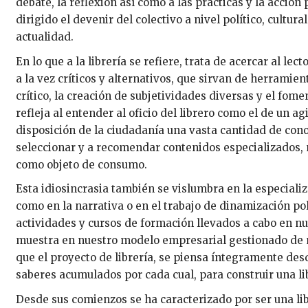
debate, la reflexión así como a las prácticas y la acción
dirigido el devenir del colectivo a nivel político, cultur
actualidad.
En lo que a la librería se refiere, trata de acercar al le
a la vez críticos y alternativos, que sirvan de herrami
crítico, la creación de subjetividades diversas y el fomen
refleja al entender al oficio del librero como el de un a
disposición de la ciudadanía una vasta cantidad de con
seleccionar y a recomendar contenidos especializados,
como objeto de consumo.
Esta idiosincrasia también se vislumbra en la especiali
como en la narrativa o en el trabajo de dinamización polí
actividades y cursos de formación llevados a cabo en nu
muestra en nuestro modelo empresarial gestionado de m
que el proyecto de librería, se piensa íntegramente de
saberes acumulados por cada cual, para construir una li
Desde sus comienzos se ha caracterizado por ser una lib