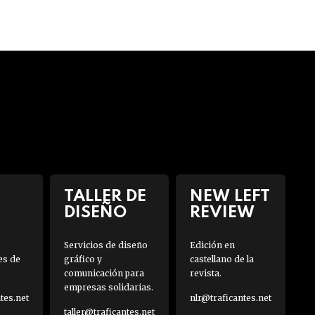
TALLER DE
NEW LEFT
DISEÑO
REVIEW
Servicios de diseño
Edición en
es de
gráfico y
castellano de la
comunicación para
revista.
empresas solidarias.
es.net
nlr@traficantes.net
taller@traficantes.net