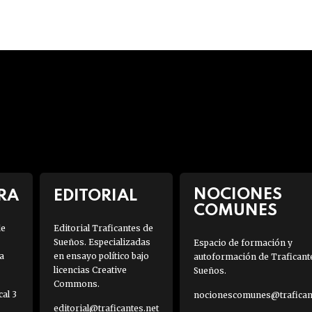
NOCIONES
RA
EDITORIAL
COMUNES
de
Editorial Traficantes de
Sueños. Especializadas
Espacio de formación y
a
en ensayo político bajo
autoformación de Traficant
licencias Creative
Sueños.
Commons.
al 3
nocionescomunes@traficant
editorial@traficantes.net