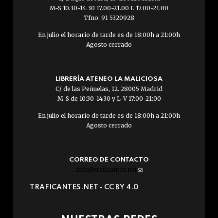
M-S 10.30-14.30 17.00-21.00 L 17.00-21.00
Tfno: 91 5320928
En julio el horario de tarde es de 18:00h a 21:00h
Agosto cerrado
LIBRERÍA ATENEO LA MALICIOSA
C/ de las Peñuelas, 12. 28005 Madrid
M-S de 10:30-14:30 y L-V 17:00-21:00
En julio el horario de tarde es de 18:00h a 21:00h
Agosto cerrado
CORREO DE CONTACTO
info@traficantes.net
(link
sends
TRAFICANTES.NET -
CC BY 4.0
e-
mail)