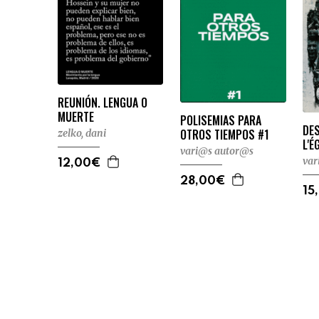
REUNIÓN. LENGUA O
MUERTE
POLISEMIAS PARA
DES
OTROS TIEMPOS #1
zelko, dani
L'É
vari@s autor@s
var
12,00€
28,00€
15