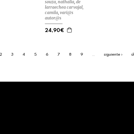
souza, nathalia
,
de
larraechea carvajal,
camila
,
vari@s
autor@s
24,90€
…
2
3
4
5
6
7
8
9
siguiente ›
ú