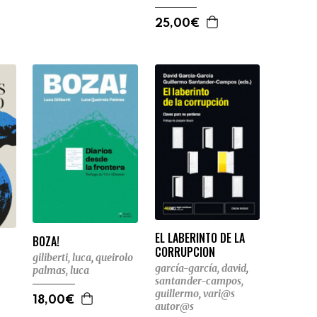
25,00€
EL LABERINTO DE LA
BOZA!
CORRUPCION
giliberti, luca
,
queirolo
garcía-garcía, david
,
palmas, luca
santander-campos,
guillermo
,
vari@s
18,00€
autor@s