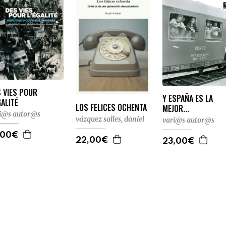
 VIES POUR
Y ESPAÑA ES LA
GALITÉ
LOS FELICES OCHENTA
MEJOR...
i@s autor@s
vázquez salles, daniel
vari@s autor@s
,00€
22,00€
23,00€