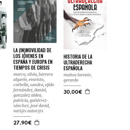
LA (IN)MOVILIDAD DE
LOS JÓVENES EN
HISTORIA DE LA
ESPAÑA Y EUROPA EN
ULTRADERECHA
TIEMPOS DE CRISIS
ESPAÑOLA
marcu, silvia
,
barrera
muñoz lorente,
algarín, evaristo
,
gerardo
corbella, sandra
,
ejido
fernández, daniel
,
30,00€
gonzalez aldea,
patricia
,
gutiérrez-
sánchez, josé david
,
vari@s autor@s
27,90€