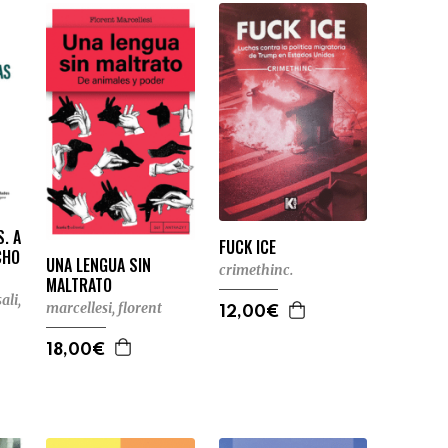
. A
FUCK ICE
CHO
UNA LENGUA SIN
crimethinc.
MALTRATO
sali,
marcellesi, florent
12,00€
18,00€