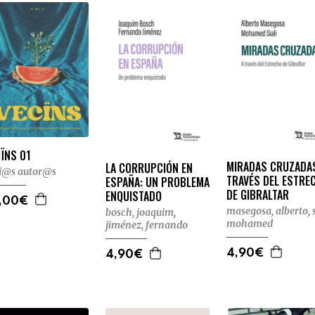
ÏNS 01
MIRADAS CRUZADAS
LA CORRUPCIÓN EN
i@s autor@s
TRAVÉS DEL ESTRE
ESPAÑA: UN PROBLEMA
DE GIBRALTAR
ENQUISTADO
,00€
masegosa, alberto
,
bosch, joaquim
,
mohamed
jiménez, fernando
4,90€
4,90€