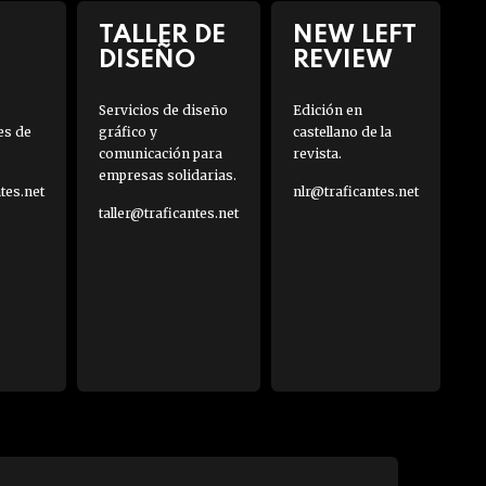
TALLER DE
NEW LEFT
DISEÑO
REVIEW
Servicios de diseño
Edición en
es de
gráfico y
castellano de la
comunicación para
revista.
empresas solidarias.
es.net
nlr@traficantes.net
taller@traficantes.net