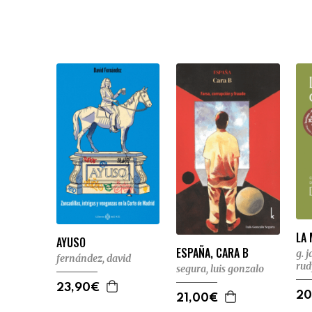
LA 
AYUSO
ESPAÑA, CARA B
g. 
fernández, david
rud
segura, luis gonzalo
23,90€
20
21,00€