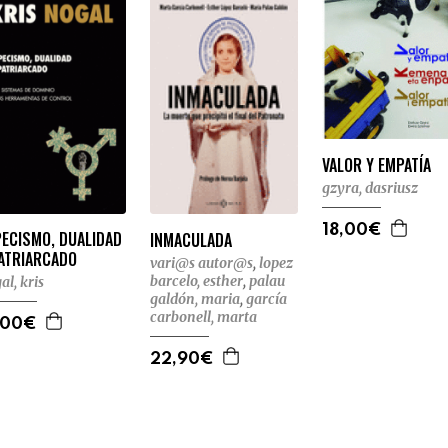
VALOR Y EMPATÍA
gzyra, dasriusz
18,00€
PECISMO, DUALIDAD
INMACULADA
PATRIARCADO
vari@s autor@s
,
lopez
barcelo, esther
,
palau
al, kris
galdón, maria
,
garcía
carbonell, marta
,00€
22,90€