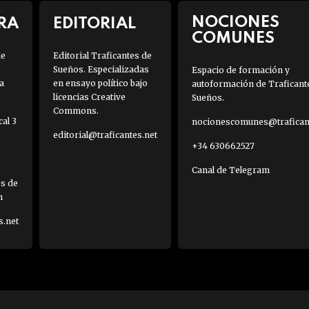
NOCIONES
RA
EDITORIAL
COMUNES
de
Editorial Traficantes de
Sueños. Especializadas
Espacio de formación y
a
en ensayo político bajo
autoformación de Traficant
licencias Creative
Sueños.
Commons.
al 3
nocionescomunes@traficant
editorial@traficantes.net
+34 630662527
Canal de Telegram
es de
h
s.net