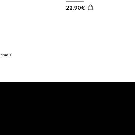
22,90€
ltima »