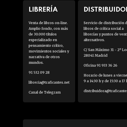
LIBRERÍA
DISTRIBUIDO
Venta de libros on-line.
Servicio de distribución 
Amplio fondo, con más
libros de crítica social a
de 30.000 títulos
librerías y puntos de vent
especializado en
alternativos.
pensamiento crítico,
C/ San Máximo 31 - 2º Loc
movimientos sociales y
28041 Madrid
narrativa de otros
mundos.
Oficina 91 933 36 26
91 532 09 28
Horario de lunes a viern
9 a 14:30 h y de 15:30 a 17 
libreria@traficantes.net
distribuidora@traficante
Canal de Telegram