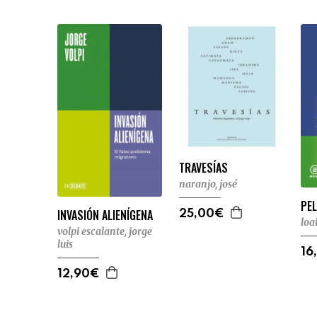
TRAVESÍAS
naranjo, josé
PE
INVASIÓN ALIENÍGENA
25,00€
loa
volpi escalante, jorge
luis
16
12,90€