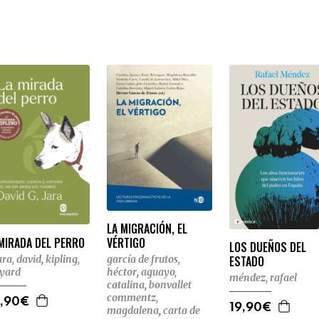
LA MIGRACIÓN, EL
MIRADA DEL PERRO
VÉRTIGO
LOS DUEÑOS DEL
ESTADO
jara, david
,
kipling,
garcía de frutos,
yard
héctor
,
aguayo,
méndez, rafael
catalina
,
bonvallet
commentz,
,90€
19,90€
magdalena
,
carta de