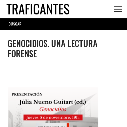
Skip
to
main
SEARCH
content
FORM
GENOCIDIOS. UNA LECTURA
FORENSE