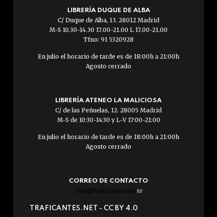
LIBRERÍA DUQUE DE ALBA
C/ Duque de Alba, 13. 28012 Madrid
M-S 10.30-14.30 17.00-21.00 L 17.00-21.00
Tfno: 91 5320928
En julio el horario de tarde es de 18:00h a 21:00h
Agosto cerrado
LIBRERÍA ATENEO LA MALICIOSA
C/ de las Peñuelas, 12. 28005 Madrid
M-S de 10:30-14:30 y L-V 17:00-21:00
En julio el horario de tarde es de 18:00h a 21:00h
Agosto cerrado
CORREO DE CONTACTO
info@traficantes.net
(link
sends
TRAFICANTES.NET -
CC BY 4.0
e-