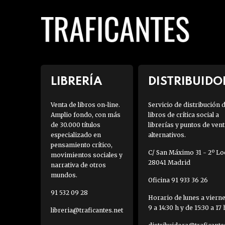
LIBRERÍA
DISTRIBUIDO
Venta de libros on-line.
Servicio de distribución 
Amplio fondo, con más
libros de crítica social a
de 30.000 títulos
librerías y puntos de vent
especializado en
alternativos.
pensamiento crítico,
C/ San Máximo 31 - 2º Loc
movimientos sociales y
28041 Madrid
narrativa de otros
mundos.
Oficina 91 933 36 26
91 532 09 28
Horario de lunes a viern
9 a 14:30 h y de 15:30 a 17 
libreria@traficantes.net