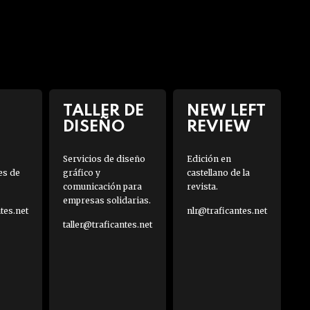
TALLER DE
NEW LEFT
DISEÑO
REVIEW
Servicios de diseño
Edición en
es de
gráfico y
castellano de la
comunicación para
revista.
empresas solidarias.
es.net
nlr@traficantes.net
taller@traficantes.net