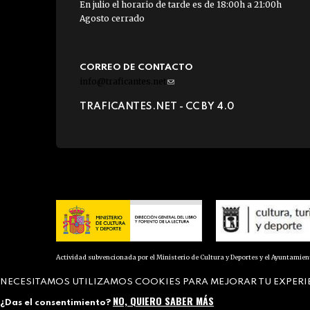
En julio el horario de tarde es de 18:00h a 21:00h
Agosto cerrado
CORREO DE CONTACTO
info@traficantes.net
(link
sends
TRAFICANTES.NET -
CC BY 4.0
e-
mail)
Actividad subvencionada por el Ministerio de Cultura y Deportes y el Ayuntamie
NECESITAMOS UTILIZAMOS COOKIES PARA MEJORAR TU EXPERI
NO, QUIERO SABER MÁS
¿Das el consentimiento?