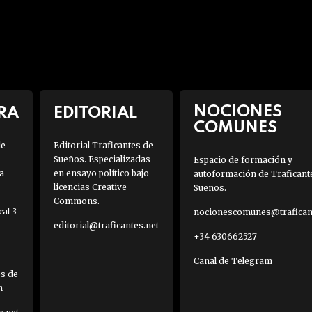
NOCIONES
RA
EDITORIAL
COMUNES
de
Editorial Traficantes de
Sueños. Especializadas
Espacio de formación y
a
en ensayo político bajo
autoformación de Traficant
licencias Creative
Sueños.
Commons.
al 3
nocionescomunes@traficant
editorial@traficantes.net
+34 630662527
Canal de Telegram
es de
h