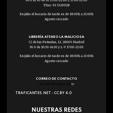
M-S 10.30-14.30 17.00-21.00 L 17.00-21.00
Tfno: 91 5320928
En julio el horario de tarde es de 18:00h a 21:00h
Agosto cerrado
LIBRERÍA ATENEO LA MALICIOSA
C/ de las Peñuelas, 12. 28005 Madrid
M-S de 10:30-14:30 y L-V 17:00-21:00
En julio el horario de tarde es de 18:00h a 21:00h
Agosto cerrado
CORREO DE CONTACTO
info@traficantes.net
(link
sends
TRAFICANTES.NET -
CC BY 4.0
e-
mail)
NUESTRAS REDES