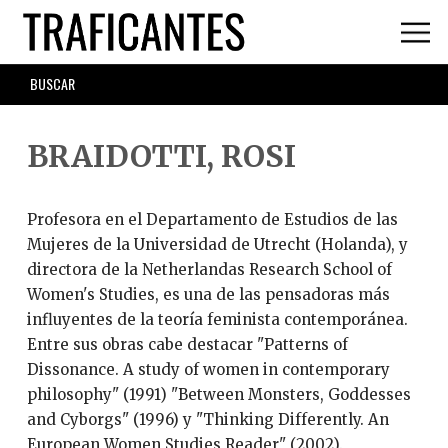
Skip
to
main
SEARCH
content
FORM
BRAIDOTTI, ROSI
Profesora en el Departamento de Estudios de las
Mujeres de la Universidad de Utrecht (Holanda), y
directora de la Netherlandas Research School of
Women's Studies, es una de las pensadoras más
influyentes de la teoría feminista contemporánea.
Entre sus obras cabe destacar "Patterns of
Dissonance. A study of women in contemporary
philosophy" (1991) "Between Monsters, Goddesses
and Cyborgs" (1996) y "Thinking Differently. An
European Women Studies Reader" (2002).