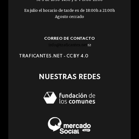
En julio el horario de tarde es de 18:00h a 21:00h
Agosto cerrado
CORREO DE CONTACTO
info@traficantes.net
(link
sends
TRAFICANTES.NET -
CC BY 4.0
e-
mail)
NUESTRAS REDES