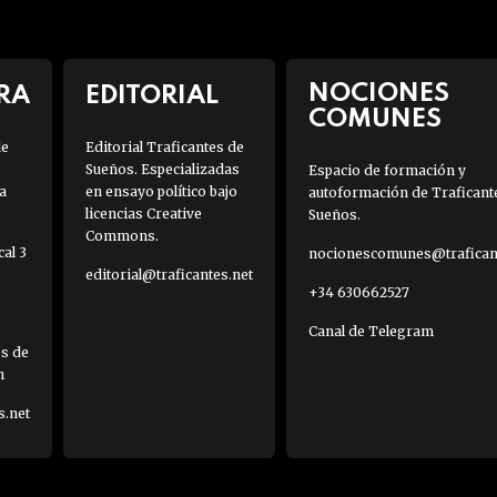
NOCIONES
RA
EDITORIAL
COMUNES
de
Editorial Traficantes de
Sueños. Especializadas
Espacio de formación y
a
en ensayo político bajo
autoformación de Traficant
licencias Creative
Sueños.
Commons.
al 3
nocionescomunes@traficant
editorial@traficantes.net
+34 630662527
Canal de Telegram
es de
h
s.net