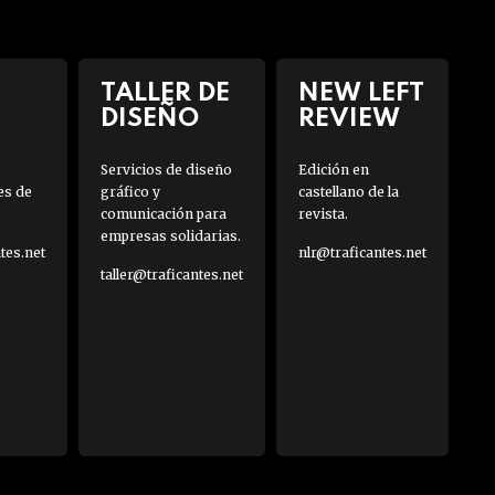
TALLER DE
NEW LEFT
DISEÑO
REVIEW
Servicios de diseño
Edición en
es de
gráfico y
castellano de la
comunicación para
revista.
empresas solidarias.
es.net
nlr@traficantes.net
taller@traficantes.net