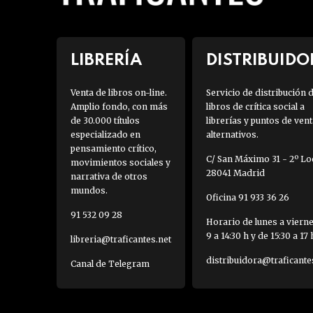
LIBRERÍA
DISTRIBUIDO
Venta de libros on-line.
Servicio de distribución 
Amplio fondo, con más
libros de crítica social a
de 30.000 títulos
librerías y puntos de vent
especializado en
alternativos.
pensamiento crítico,
C/ San Máximo 31 - 2º Loc
movimientos sociales y
28041 Madrid
narrativa de otros
mundos.
Oficina 91 933 36 26
91 532 09 28
Horario de lunes a viern
9 a 14:30 h y de 15:30 a 17 
libreria@traficantes.net
distribuidora@traficante
Canal de Telegram