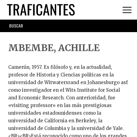
Skip
to
main
SEARCH
content
FORM
MBEMBE, ACHILLE
Camerún, 1957. Es filósofo y, en la actualidad,
profesor de Historia y Ciencias políticas en la
universidad de Witwatersrand en Johanesburgo asf
como investigador en el Wits Institute for Social
and Economic Research. Con anterioridad, fue
«visiting professor» en las más prestigiosas
universidades estadounidenses como la
universidad de California en Berkeley, la
universidad de Columbia y la universidad de Yale.
<BR><BR>Está reconocido como uno de los grandes