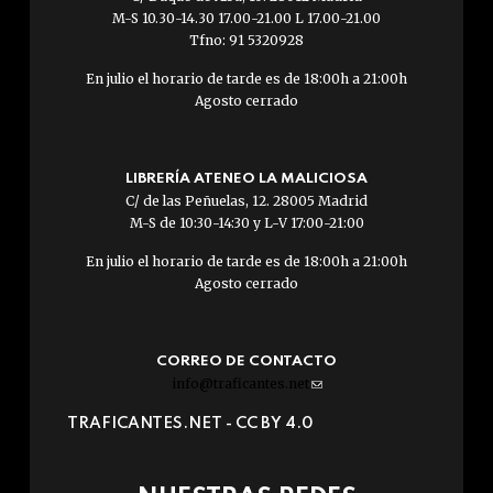
M-S 10.30-14.30 17.00-21.00 L 17.00-21.00
Tfno: 91 5320928
En julio el horario de tarde es de 18:00h a 21:00h
Agosto cerrado
LIBRERÍA ATENEO LA MALICIOSA
C/ de las Peñuelas, 12. 28005 Madrid
M-S de 10:30-14:30 y L-V 17:00-21:00
En julio el horario de tarde es de 18:00h a 21:00h
Agosto cerrado
CORREO DE CONTACTO
info@traficantes.net
(link
sends
TRAFICANTES.NET -
CC BY 4.0
e-
mail)