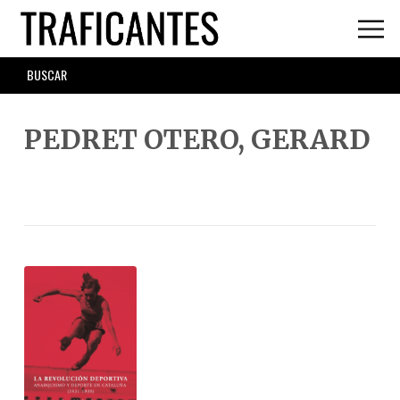
Skip
to
main
SEARCH
content
FORM
PEDRET OTERO, GERARD