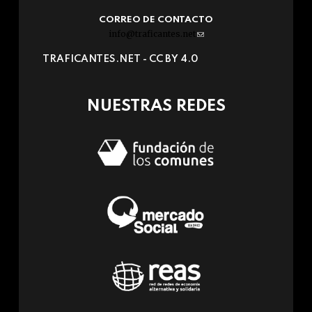
CORREO DE CONTACTO
info@traficantes.net
(link
sends
TRAFICANTES.NET -
CC BY 4.0
e-
mail)
NUESTRAS REDES