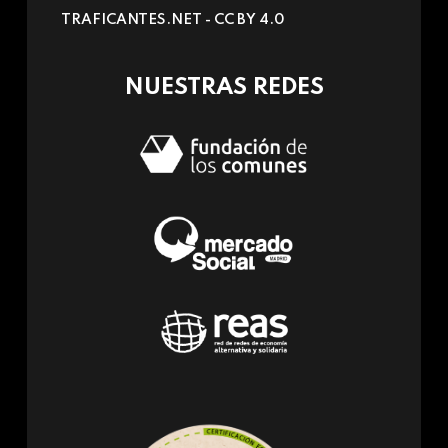
sends
TRAFICANTES.NET -
CC BY 4.0
e-
mail)
NUESTRAS REDES