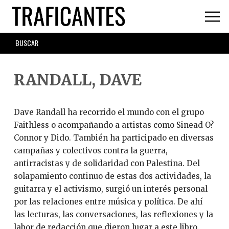
Skip
to
main
SEARCH
content
FORM
RANDALL, DAVE
Dave Randall ha recorrido el mundo con el grupo
Faithless o acompañando a artistas como Sinead O?
Connor y Dido. También ha participado en diversas
campañas y colectivos contra la guerra,
antirracistas y de solidaridad con Palestina. Del
solapamiento continuo de estas dos actividades, la
guitarra y el activismo, surgió un interés personal
por las relaciones entre música y política. De ahí
las lecturas, las conversaciones, las reflexiones y la
labor de redacción que dieron lugar a este libro.