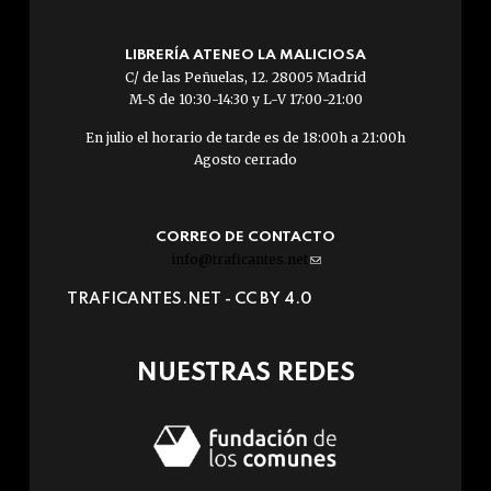
LIBRERÍA ATENEO LA MALICIOSA
C/ de las Peñuelas, 12. 28005 Madrid
M-S de 10:30-14:30 y L-V 17:00-21:00
En julio el horario de tarde es de 18:00h a 21:00h
Agosto cerrado
CORREO DE CONTACTO
info@traficantes.net
(link
sends
TRAFICANTES.NET -
CC BY 4.0
e-
mail)
NUESTRAS REDES