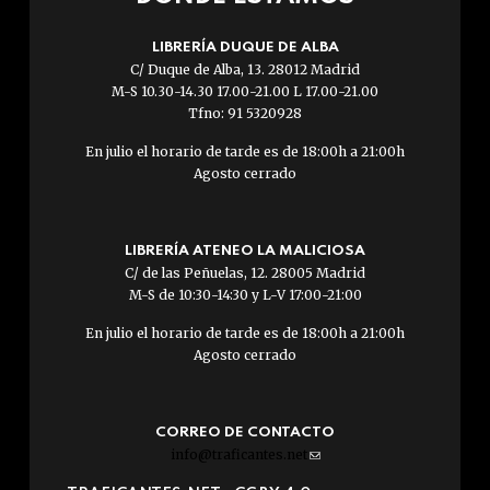
LIBRERÍA DUQUE DE ALBA
C/ Duque de Alba, 13. 28012 Madrid
M-S 10.30-14.30 17.00-21.00 L 17.00-21.00
Tfno: 91 5320928
En julio el horario de tarde es de 18:00h a 21:00h
Agosto cerrado
LIBRERÍA ATENEO LA MALICIOSA
C/ de las Peñuelas, 12. 28005 Madrid
M-S de 10:30-14:30 y L-V 17:00-21:00
En julio el horario de tarde es de 18:00h a 21:00h
Agosto cerrado
CORREO DE CONTACTO
info@traficantes.net
(link
sends