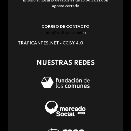
En julio el horario de tarde es de 18:00h a 21:00h
Agosto cerrado
CORREO DE CONTACTO
info@traficantes.net
(link
sends
TRAFICANTES.NET -
CC BY 4.0
e-
mail)
NUESTRAS REDES