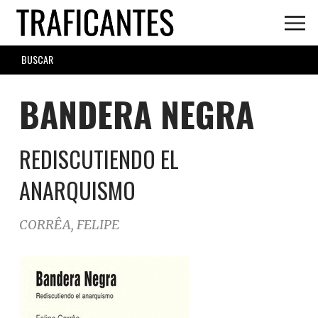
Skip
to
main
SEARCH
content
FORM
BANDERA NEGRA
REDISCUTIENDO EL
ANARQUISMO
CORRÊA, FELIPE