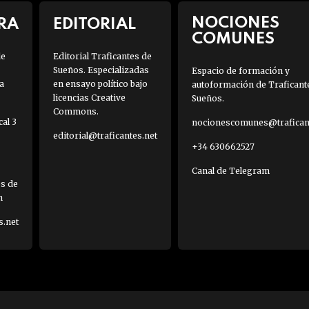
NOCIONES
RA
EDITORIAL
COMUNES
de
Editorial Traficantes de
Sueños. Especializadas
Espacio de formación y
a
en ensayo político bajo
autoformación de Traficant
licencias Creative
Sueños.
Commons.
al 3
nocionescomunes@traficant
editorial@traficantes.net
+34 630662527
Canal de Telegram
es de
h
s.net