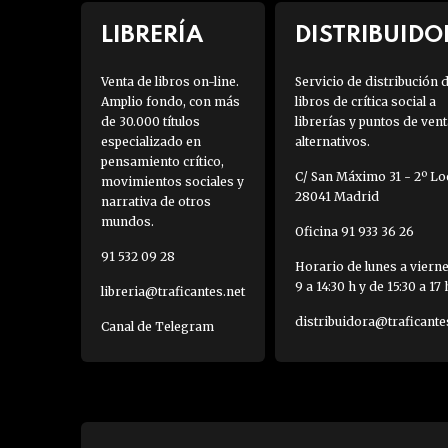
LIBRERÍA
DISTRIBUIDO
Venta de libros on-line.
Servicio de distribución 
Amplio fondo, con más
libros de crítica social a
de 30.000 títulos
librerías y puntos de vent
especializado en
alternativos.
pensamiento crítico,
C/ San Máximo 31 - 2º Loc
movimientos sociales y
28041 Madrid
narrativa de otros
mundos.
Oficina 91 933 36 26
91 532 09 28
Horario de lunes a viern
9 a 14:30 h y de 15:30 a 17 
libreria@traficantes.net
distribuidora@traficante
Canal de Telegram