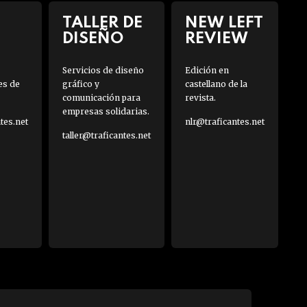
TALLER DE
NEW LEFT
DISEÑO
REVIEW
Servicios de diseño
Edición en
es de
gráfico y
castellano de la
comunicación para
revista.
empresas solidarias.
es.net
nlr@traficantes.net
taller@traficantes.net