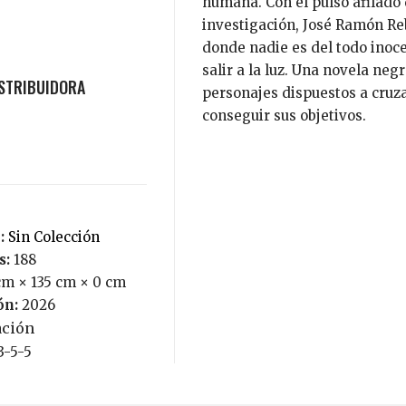
humana. Con el pulso afilado
investigación, José Ramón Reb
donde nadie es del todo inoc
salir a la luz. Una novela neg
personajes dispuestos a cruzar
conseguir sus objetivos.
o:
Sin Colección
s:
188
cm × 135 cm × 0 cm
ón:
2026
ción
3-5-5