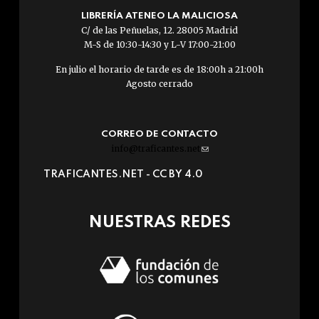
LIBRERÍA ATENEO LA MALICIOSA
C/ de las Peñuelas, 12. 28005 Madrid
M-S de 10:30-14:30 y L-V 17:00-21:00
En julio el horario de tarde es de 18:00h a 21:00h
Agosto cerrado
CORREO DE CONTACTO
info@traficantes.net
(link
sends
TRAFICANTES.NET -
CC BY 4.0
e-
mail)
NUESTRAS REDES