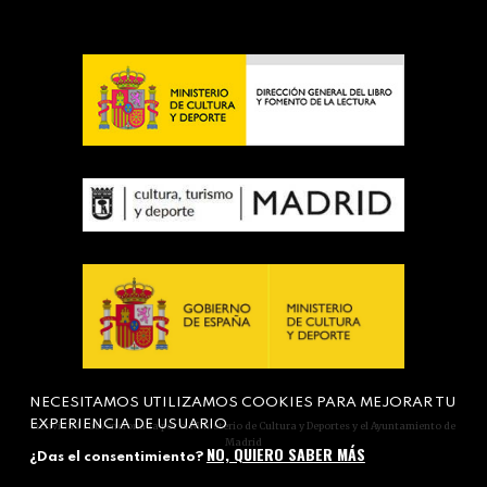
NECESITAMOS UTILIZAMOS COOKIES PARA MEJORAR TU
EXPERIENCIA DE USUARIO
Actividad subvencionada por el Ministerio de Cultura y Deportes y el Ayuntamiento de
Madrid
NO, QUIERO SABER MÁS
¿Das el consentimiento?