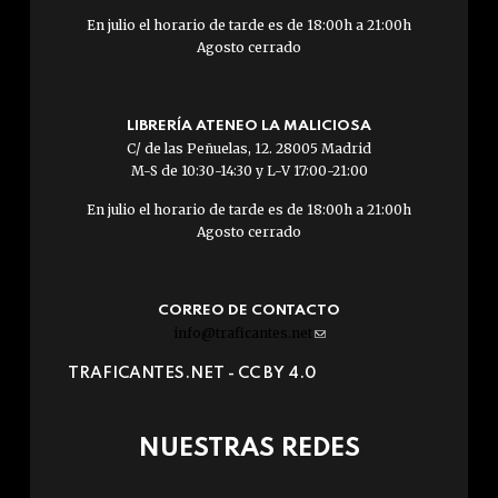
En julio el horario de tarde es de 18:00h a 21:00h
Agosto cerrado
LIBRERÍA ATENEO LA MALICIOSA
C/ de las Peñuelas, 12. 28005 Madrid
M-S de 10:30-14:30 y L-V 17:00-21:00
En julio el horario de tarde es de 18:00h a 21:00h
Agosto cerrado
CORREO DE CONTACTO
info@traficantes.net
(link
sends
TRAFICANTES.NET -
CC BY 4.0
e-
mail)
NUESTRAS REDES