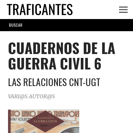
Skip
to
main
SEARCH
content
FORM
CUADERNOS DE LA
GUERRA CIVIL 6
LAS RELACIONES CNT-UGT
VARI@S AUTOR@S