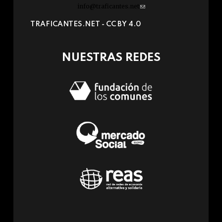
info@traficantes.net
(link
sends
TRAFICANTES.NET -
CC BY 4.0
e-
mail)
NUESTRAS REDES