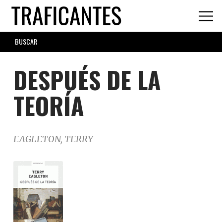
Skip
to
main
SEARCH
content
FORM
DESPUÉS DE LA
TEORÍA
EAGLETON, TERRY