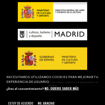
NECESITAMOS UTILIZAMOS COOKIES PARA MEJORAR TU
EXPERIENCIA DE USUARIO
Actividad subvencionada por el Ministerio de Cultura y Deportes y el Ayuntamiento de
Madrid
NO, QUIERO SABER MÁS
¿Das el consentimiento?
ESTOY DE ACUERDO
NO, GRACIAS