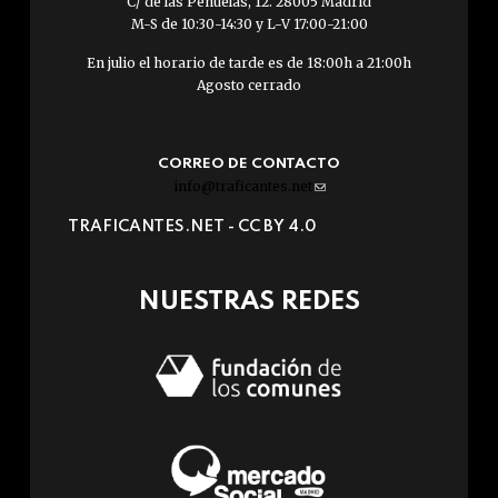
C/ de las Peñuelas, 12. 28005 Madrid
M-S de 10:30-14:30 y L-V 17:00-21:00
En julio el horario de tarde es de 18:00h a 21:00h
Agosto cerrado
CORREO DE CONTACTO
info@traficantes.net
(link
sends
TRAFICANTES.NET -
CC BY 4.0
e-
mail)
NUESTRAS REDES