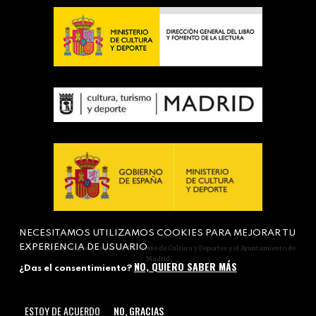
NECESITAMOS UTILIZAMOS COOKIES PARA MEJORAR TU
EXPERIENCIA DE USUARIO
Actividad subvencionada por el Ministerio de Cultura y Deportes y el Ayuntamiento de
Madrid
NO, QUIERO SABER MÁS
¿Das el consentimiento?
ESTOY DE ACUERDO
NO, GRACIAS