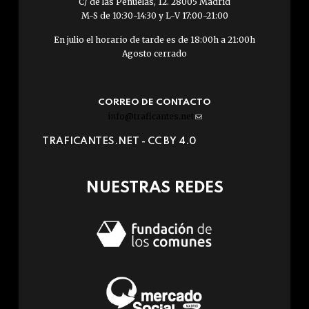
C/ de las Peñuelas, 12. 28005 Madrid
M-S de 10:30-14:30 y L-V 17:00-21:00
En julio el horario de tarde es de 18:00h a 21:00h
Agosto cerrado
CORREO DE CONTACTO
info@traficantes.net
(link
sends
TRAFICANTES.NET -
CC BY 4.0
e-
mail)
NUESTRAS REDES