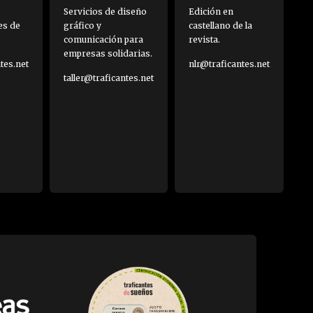
Servicios de diseño
Edición en
es de
gráfico y
castellano de la
comunicación para
revista.
empresas solidarias.
es.net
nlr@traficantes.net
taller@traficantes.net