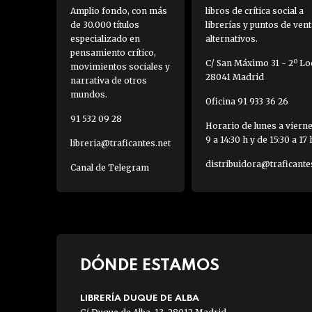
Amplio fondo, con más
libros de crítica social a
de 30.000 títulos
librerías y puntos de vent
especializado en
alternativos.
pensamiento crítico,
C/ San Máximo 31 - 2º Loc
movimientos sociales y
28041 Madrid
narrativa de otros
mundos.
Oficina 91 933 36 26
91 532 09 28
Horario de lunes a viern
9 a 14:30 h y de 15:30 a 17 
libreria@traficantes.net
distribuidora@traficante
Canal de Telegram
DÓNDE ESTAMOS
LIBRERÍA DUQUE DE ALBA