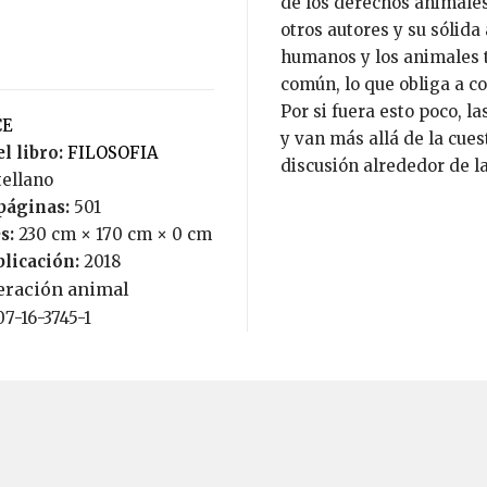
de los derechos animales
otros autores y su sólid
humanos y los animales 
común, lo que obliga a c
Por si fuera esto poco, la
CE
y van más allá de la cues
l libro:
FILOSOFIA
discusión alrededor de l
tellano
páginas:
501
s:
230 cm × 170 cm × 0 cm
blicación:
2018
beración animal
07-16-3745-1