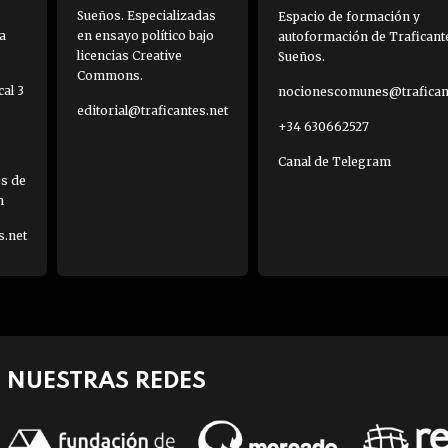
Sueños. Especializadas
Espacio de formación y
a
en ensayo político bajo
autoformación de Traficant
licencias Creative
Sueños.
Commons.
al 3
nocionescomunes@traficant
editorial@traficantes.net
+34 630662527
Canal de Telegram
es de
h
s.net
NUESTRAS REDES