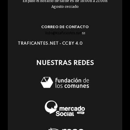
En julio el horario de tarde es de 18:00h a 21:00h
Agosto cerrado
CORREO DE CONTACTO
info@traficantes.net
(link
sends
TRAFICANTES.NET -
CC BY 4.0
e-
mail)
NUESTRAS REDES