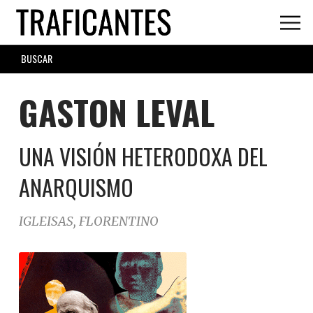
Skip
to
main
SEARCH
content
FORM
GASTON LEVAL
UNA VISIÓN HETERODOXA DEL
ANARQUISMO
IGLEISAS, FLORENTINO