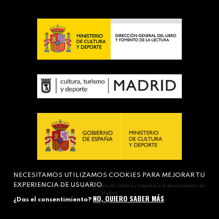
NECESITAMOS UTILIZAMOS COOKIES PARA MEJORAR TU
EXPERIENCIA DE USUARIO
Actividad subvencionada por el Ministerio de Cultura y Deportes y el Ayuntamiento de
Madrid
NO, QUIERO SABER MÁS
¿Das el consentimiento?