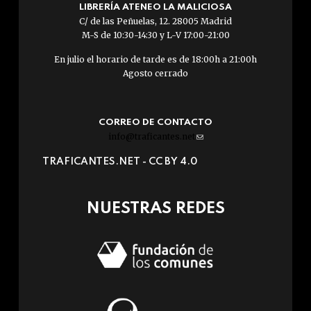
LIBRERÍA ATENEO LA MALICIOSA
C/ de las Peñuelas, 12. 28005 Madrid
M-S de 10:30-14:30 y L-V 17:00-21:00
En julio el horario de tarde es de 18:00h a 21:00h
Agosto cerrado
CORREO DE CONTACTO
info@traficantes.net
(link
sends
TRAFICANTES.NET -
CC BY 4.0
e-
mail)
NUESTRAS REDES