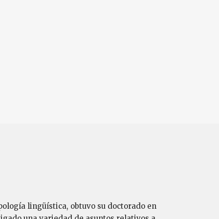
ología lingüística, obtuvo su doctorado en
igado una variedad de asuntos relativos a