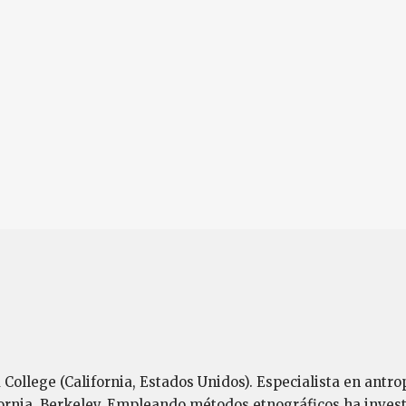
ollege (California, Estados Unidos). Especialista en antrop
fornia, Berkeley. Empleando métodos etnográficos ha invest