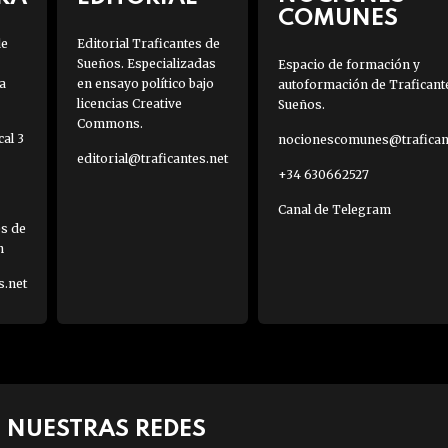
COMUNES
de
Editorial Traficantes de
Sueños. Especializadas
Espacio de formación y
a
en ensayo político bajo
autoformación de Traficant
licencias Creative
Sueños.
Commons.
al 3
nocionescomunes@traficant
editorial@traficantes.net
+34 630662527
Canal de Telegram
es de
h
s.net
NUESTRAS REDES