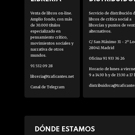
Venta de libros on-line.
Servicio de distribución 
Amplio fondo, con más
libros de crítica social a
de 30.000 títulos
librerías y puntos de vent
especializado en
alternativos.
pensamiento crítico,
C/ San Máximo 31 - 2º Loc
movimientos sociales y
28041 Madrid
narrativa de otros
mundos.
Oficina 91 933 36 26
91 532 09 28
Horario de lunes a viern
9 a 14:30 h y de 15:30 a 17 
libreria@traficantes.net
distribuidora@traficante
Canal de Telegram
DÓNDE ESTAMOS