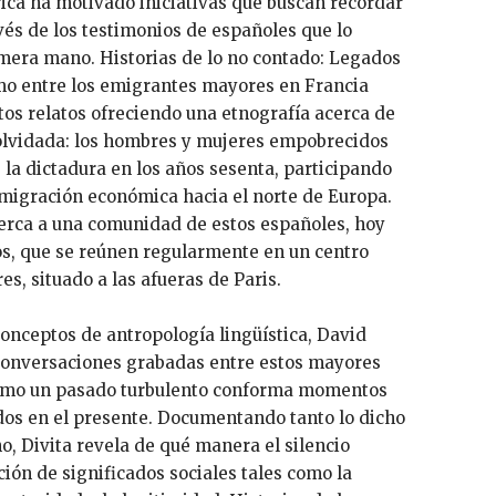
ica ha motivado iniciativas que buscan recordar
vés de los testimonios de españoles que lo
imera mano. Historias de lo no contado: Legados
smo entre los emigrantes mayores en Francia
tos relatos ofreciendo una etnografía acerca de
olvidada: los hombres y mujeres empobrecidos
la dictadura en los años sesenta, participando
emigración económica hacia el norte de Europa.
cerca a una comunidad de estos españoles, hoy
os, que se reúnen regularmente en un centro
es, situado a las afueras de Paris.
onceptos de antropología lingüística, David
 conversaciones grabadas entre estos mayores
cómo un pasado turbulento conforma momentos
idos en el presente. Documentando tanto lo dicho
o, Divita revela de qué manera el silencio
ión de significados sociales tales como la