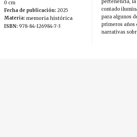
pertenencia, la
0 cm
contado ilumina
Fecha de publicación:
2025
para algunos d
Materia:
memoria histórica
primeros años 
ISBN:
978-84-126984-7-3
narrativas sobr