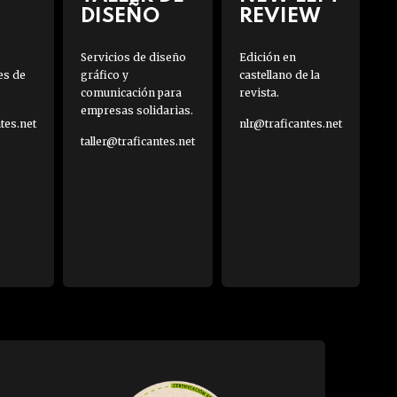
DISEÑO
REVIEW
Servicios de diseño
Edición en
es de
gráfico y
castellano de la
comunicación para
revista.
empresas solidarias.
es.net
nlr@traficantes.net
taller@traficantes.net