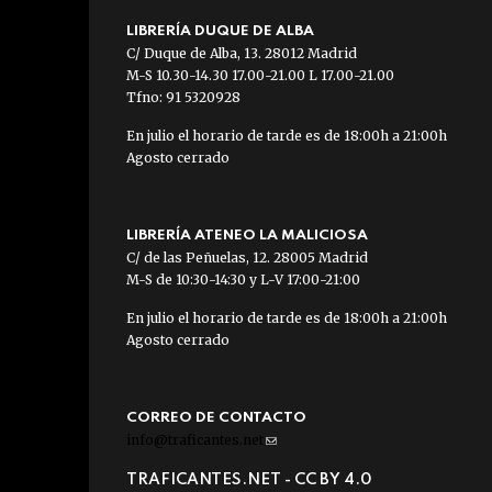
LIBRERÍA DUQUE DE ALBA
C/ Duque de Alba, 13. 28012 Madrid
M-S 10.30-14.30 17.00-21.00 L 17.00-21.00
Tfno: 91 5320928
En julio el horario de tarde es de 18:00h a 21:00h
Agosto cerrado
LIBRERÍA ATENEO LA MALICIOSA
C/ de las Peñuelas, 12. 28005 Madrid
M-S de 10:30-14:30 y L-V 17:00-21:00
En julio el horario de tarde es de 18:00h a 21:00h
Agosto cerrado
CORREO DE CONTACTO
info@traficantes.net
(link
sends
TRAFICANTES.NET -
CC BY 4.0
e-