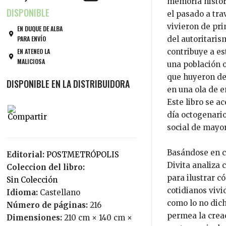
memoria histór
el pasado a tra
vivieron de pr
EN DUQUE DE ALBA
PARA ENVÍO
del autoritari
EN ATENEO LA
contribuye a es
MALICIOSA
una población 
que huyeron de 
en una ola de 
Este libro se a
día octogenari
social de mayor
Basándose en c
Editorial:
POSTMETRÓPOLIS
Divita analiza
Coleccion del libro:
para ilustrar 
Sin Colección
cotidianos viv
Idioma:
Castellano
como lo no dich
Número de páginas:
216
permea la creac
Dimensiones:
210 cm × 140 cm ×