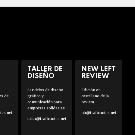
TALLER DE
NEW LEFT
DISEÑO
REVIEW
Servicios de diseño
Edición en
es de
gráfico y
castellano de la
comunicación para
revista.
empresas solidarias.
es.net
nlr@traficantes.net
taller@traficantes.net