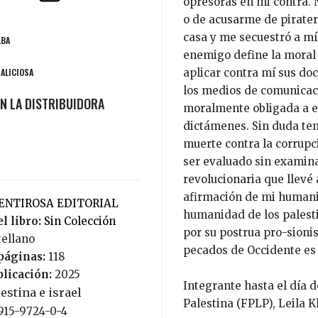
opresoras en mi contra. N
o de acusarme de pirater
casa y me secuestró a mí 
LBA
enemigo define la moral 
MALICIOSA
aplicar contra mí sus doc
los medios de comunicaci
moralmente obligada a e
dictámenes. Sin duda teng
muerte contra la corrup
ser evaluado sin examina
revolucionaria que llevé 
afirmación de mi humani
MENTIROSA EDITORIAL
humanidad de los palesti
l libro:
Sin Colección
por su postrua pro-sionist
tellano
pecados de Occidente es
páginas:
118
blicación:
2025
Integrante hasta el día 
estina e israel
Palestina (FPLP), Leila 
9915-9724-0-4