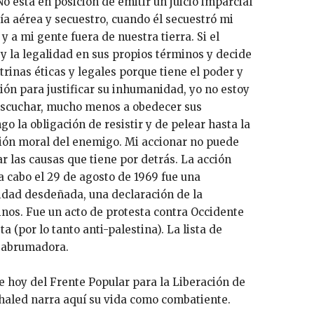
o está en posición de emitir un juicio imparcial
ía aérea y secuestro, cuando él secuestró mi
y a mi gente fuera de nuestra tierra. Si el
y la legalidad en sus propios términos y decide
trinas éticas y legales porque tiene el poder y
ón para justificar su inhumanidad, yo no estoy
scuchar, mucho menos a obedecer sus
o la obligación de resistir y de pelear hasta la
ción moral del enemigo. Mi accionar no puede
r las causas que tiene por detrás. La acción
a cabo el 29 de agosto de 1969 fue una
dad desdeñada, una declaración de la
nos. Fue un acto de protesta contra Occidente
a (por lo tanto anti-palestina). La lista de
 abrumadora.
de hoy del Frente Popular para la Liberación de
Khaled narra aquí su vida como combatiente.