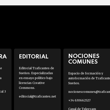
NOCIONES
RA
EDITORIAL
COMUNES
de
Editorial Traficantes de
Sueños. Especializadas
Espacio de formación y
a
en ensayo político bajo
autoformación de Traficant
licencias Creative
Sueños.
Commons.
al 3
nocionescomunes@traficant
editorial@traficantes.net
+34 630662527
Canal de Telegram