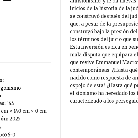
antisionismo, y le da nuevas
inicios de la historia de la j
se construyó después del juda
que, a pesar de la presuposic
A
construyó bajo la presión de
los términos del juicio que s
Esta inversión es rica en bene
mala disputa que equipara e
que revive Emmanuel Macron)
contemporáneas: ¿Hasta qué 
nacido como respuesta de ang
o:
espejo de esta? ¿Hasta qué p
tagonismo
el sionismo ha heredado los
o
caracterizado a los perseguid
as:
144
 cm × 140 cm × 0 cm
ión:
2025
s
-5656-0