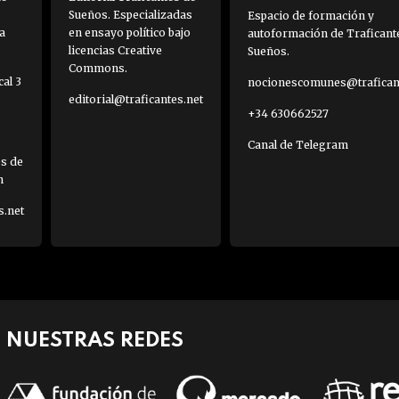
Sueños. Especializadas
Espacio de formación y
a
en ensayo político bajo
autoformación de Traficant
licencias Creative
Sueños.
Commons.
al 3
nocionescomunes@traficant
editorial@traficantes.net
+34 630662527
Canal de Telegram
es de
h
s.net
NUESTRAS REDES