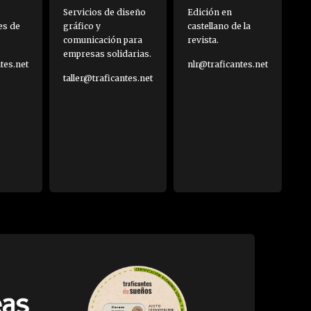
Servicios de diseño
Edición en
es de
gráfico y
castellano de la
comunicación para
revista.
empresas solidarias.
es.net
nlr@traficantes.net
taller@traficantes.net