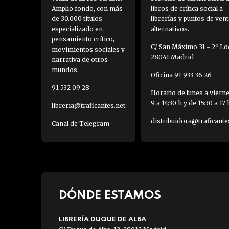
Amplio fondo, con más
libros de crítica social a
de 30.000 títulos
librerías y puntos de vent
especializado en
alternativos.
pensamiento crítico,
C/ San Máximo 31 - 2º Loc
movimientos sociales y
28041 Madrid
narrativa de otros
mundos.
Oficina 91 933 36 26
91 532 09 28
Horario de lunes a viern
9 a 14:30 h y de 15:30 a 17 
libreria@traficantes.net
distribuidora@traficante
Canal de Telegram
DÓNDE ESTAMOS
LIBRERÍA DUQUE DE ALBA