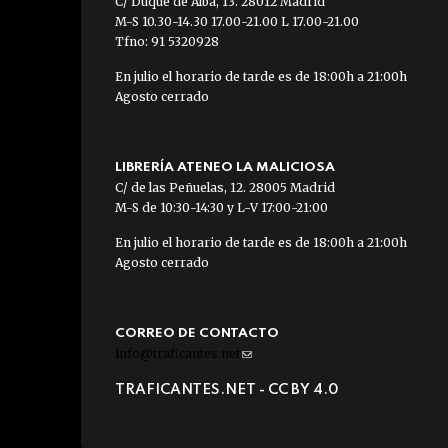
C/ Duque de Alba, 13. 28012 Madrid
M-S 10.30-14.30 17.00-21.00 L 17.00-21.00
Tfno: 91 5320928
En julio el horario de tarde es de 18:00h a 21:00h
Agosto cerrado
LIBRERÍA ATENEO LA MALICIOSA
C/ de las Peñuelas, 12. 28005 Madrid
M-S de 10:30-14:30 y L-V 17:00-21:00
En julio el horario de tarde es de 18:00h a 21:00h
Agosto cerrado
CORREO DE CONTACTO
info@traficantes.net
(link
sends
TRAFICANTES.NET -
CC BY 4.0
e-
mail)