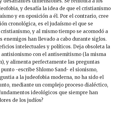
 y desafiantes dimensiones. Se remonta a los
udeofobia, y desafía la idea de que el cristianismo
ísmo y en oposición a él. Por el contrario, cree
ión cronológica, es el judaísmo el que se
l cristianismo, y al mismo tiempo se acomodó a
us enemigos han llevado a cabo durante siglos.
ficios intelectuales y políticos. Deja obsoleta la
l antisionismo con el antisemitismo (la misma
, y alimenta perfectamente las preguntas
punto -escribe Shlomo Sand- el sionismo,
ustia a la judeofobia moderna, no ha sido el
unto, mediante un complejo proceso dialéctico,
 fundamentos ideológicos que siempre han
ores de los judíos?