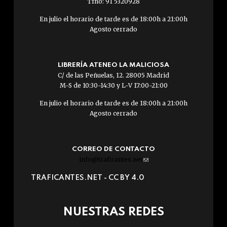
Tfno: 91 5320928
En julio el horario de tarde es de 18:00h a 21:00h
Agosto cerrado
LIBRERÍA ATENEO LA MALICIOSA
C/ de las Peñuelas, 12. 28005 Madrid
M-S de 10:30-14:30 y L-V 17:00-21:00
En julio el horario de tarde es de 18:00h a 21:00h
Agosto cerrado
CORREO DE CONTACTO
info@traficantes.net
(link
sends
TRAFICANTES.NET -
CC BY 4.0
e-
mail)
NUESTRAS REDES