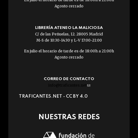
Agosto cerrado
LIBRERÍA ATENEO LA MALICIOSA
C/ de las Peñuelas, 12. 28005 Madrid
M-S de 10:30-14:30 y L-V 17:00-21:00
En julio el horario de tarde es de 18:00h a 21:00h
Agosto cerrado
CORREO DE CONTACTO
info@traficantes.net
(link
sends
TRAFICANTES.NET -
CC BY 4.0
e-
mail)
NUESTRAS REDES