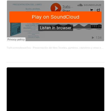
Traficantesdesueños
·
Presentación del libro Ínceles, gymbros, criptobros y otras especies antifeministas