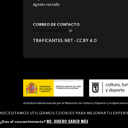
Agosto cerrado
CORREO DE CONTACTO
info@traficantes.net
(link
sends
TRAFICANTES.NET -
CC BY 4.0
e-
mail)
Actividad subvencionada por el Ministerio de Cultura y Deportes y el Ayuntamie
NECESITAMOS UTILIZAMOS COOKIES PARA MEJORAR TU EXPERI
NO, QUIERO SABER MÁS
¿Das el consentimiento?