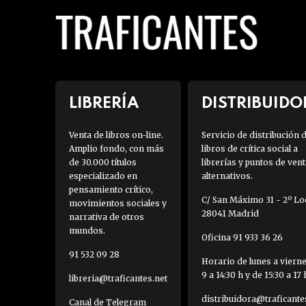
LIBRERÍA
DISTRIBUIDO
Venta de libros on-line.
Servicio de distribución 
Amplio fondo, con más
libros de crítica social a
de 30.000 títulos
librerías y puntos de vent
especializado en
alternativos.
pensamiento crítico,
C/ San Máximo 31 - 2º Loc
movimientos sociales y
28041 Madrid
narrativa de otros
mundos.
Oficina 91 933 36 26
91 532 09 28
Horario de lunes a viern
9 a 14:30 h y de 15:30 a 17 
libreria@traficantes.net
distribuidora@traficante
Canal de Telegram