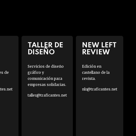
TALLER DE
NEW LEFT
DISEÑO
REVIEW
Servicios de diseño
Edición en
es de
gráfico y
castellano de la
comunicación para
revista.
empresas solidarias.
es.net
nlr@traficantes.net
taller@traficantes.net