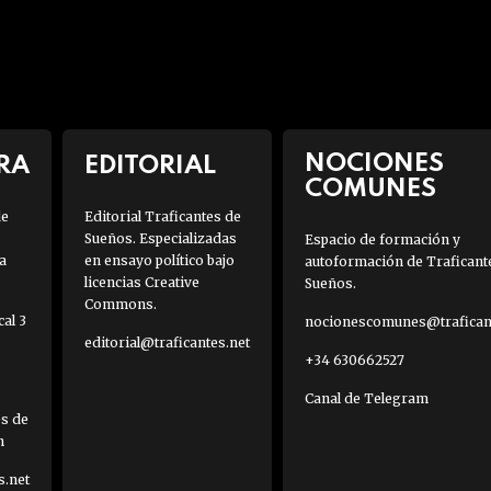
NOCIONES
RA
EDITORIAL
COMUNES
de
Editorial Traficantes de
Sueños. Especializadas
Espacio de formación y
a
en ensayo político bajo
autoformación de Traficant
licencias Creative
Sueños.
Commons.
al 3
nocionescomunes@traficant
editorial@traficantes.net
+34 630662527
Canal de Telegram
es de
h
s.net