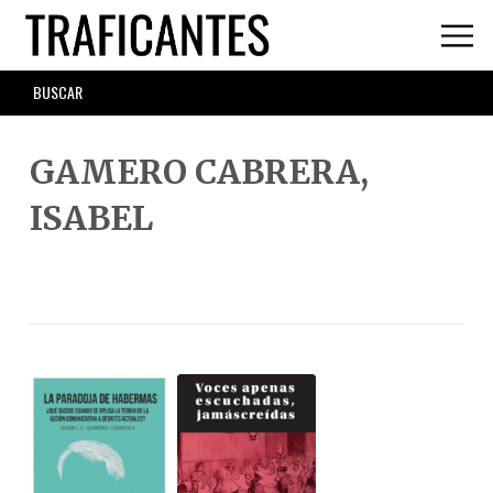
Skip
to
main
SEARCH
content
FORM
GAMERO CABRERA,
ISABEL