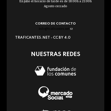
En julio el horario de tarde es de 18:00h a 21:00h
Agosto cerrado
CORREO DE CONTACTO
info@traficantes.net
(link
sends
TRAFICANTES.NET -
CC BY 4.0
e-
mail)
NUESTRAS REDES