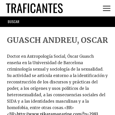
Skip
to
main
SEARCH
content
FORM
GUASCH ANDREU, OSCAR
Doctor en Antropología Social, Óscar Guasch
enseña en la Universidad de Barcelona
criminología sexual y sociología de la sexualidad.
Su actividad se articula entorno a la identificación y
reconstrucción de los discursos y prácticas del
poder, a los orígenes y usos políticos de la
heterosexualidad, a las consecuencias sociales del
SIDA y a las identidades masculinas y a la
homofobia, entre otras cosas.<BR>
<BR>
http://www.pikaramagazine.com/?p=2983