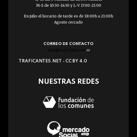
M-S de 10:30-14:30 y L-V 17:00-21:00
En julio el horario de tarde es de 18:00h a 21:00h
Agosto cerrado
CORREO DE CONTACTO
info@traficantes.net
(link
sends
TRAFICANTES.NET -
CC BY 4.0
e-
mail)
NUESTRAS REDES