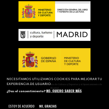
NECESITAMOS UTILIZAMOS COOKIES PARA MEJORAR TU
EXPERIENCIA DE USUARIO
Actividad subvencionada por el Ministerio de Cultura y Deportes y el Ayuntamiento de
Madrid
NO, QUIERO SABER MÁS
¿Das el consentimiento?
ESTOY DE ACUERDO
NO, GRACIAS