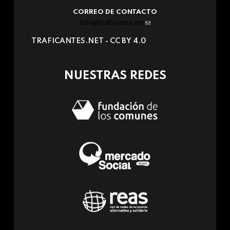
CORREO DE CONTACTO
info@traficantes.net
(link
sends
TRAFICANTES.NET -
CC BY 4.0
e-
mail)
NUESTRAS REDES