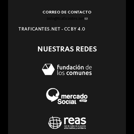
CORREO DE CONTACTO
info@traficantes.net
(link
sends
TRAFICANTES.NET -
CC BY 4.0
e-
mail)
NUESTRAS REDES