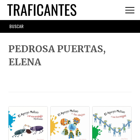
Skip
to
main
SEARCH
content
FORM
PEDROSA PUERTAS,
ELENA