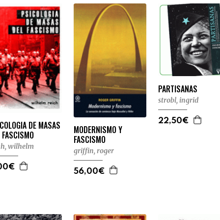
PARTISANAS
strobl, ingrid
22,50€
ICOLOGIA DE MASAS
MODERNISMO Y
L FASCISMO
FASCISMO
ch, wilhelm
griffin, roger
00€
56,00€