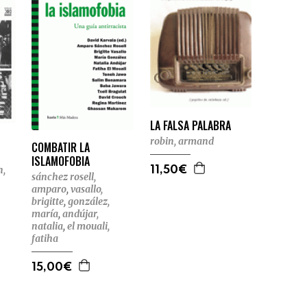
LA FALSA PALABRA
robin, armand
COMBATIR LA
ISLAMOFOBIA
n,
11,50€
sánchez rosell,
amparo
,
vasallo,
brigitte
,
gonzález,
maría
,
andújar,
natalia
,
el mouali,
fatiha
15,00€