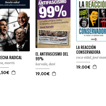
LA REACCIÓN
CONSERVADORA
EL ANTIFASCISMO DEL
RECHA RADICAL
roca vidal, josé ma
99%
pa, morris
karvala, davi
19,00€
,50€
19,00€