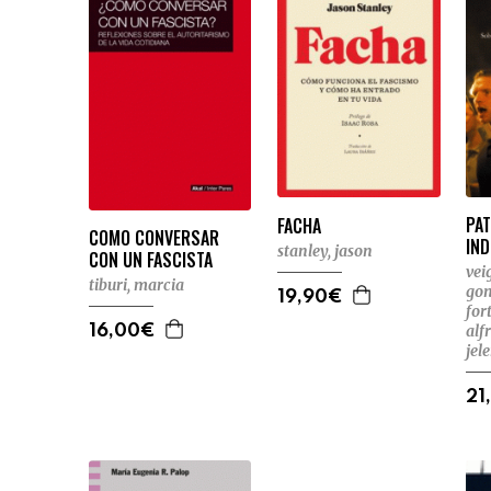
PA
FACHA
COMO CONVERSAR
IN
stanley, jason
CON UN FASCISTA
vei
tiburi, marcia
gon
19,90€
for
alf
16,00€
jel
21