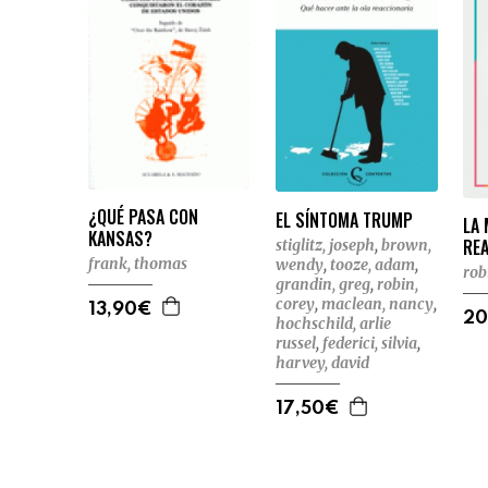
¿QUÉ PASA CON
EL SÍNTOMA TRUMP
LA
KANSAS?
RE
stiglitz, joseph
,
brown,
frank, thomas
wendy
,
tooze, adam
,
rob
grandin, greg
,
robin,
corey
,
maclean, nancy
,
13,90€
20
hochschild, arlie
russel
,
federici, silvia
,
harvey, david
17,50€