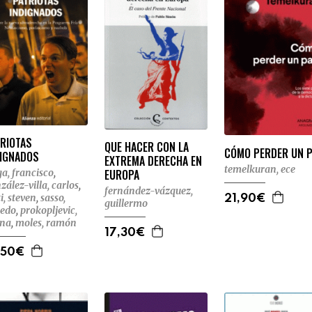
TRIOTAS
QUE HACER CON LA
CÓMO PERDER UN P
DIGNADOS
EXTREMA DERECHA EN
temelkuran, ece
EUROPA
ga, francisco
,
zález-villa, carlos
,
fernández-vázquez,
ti, steven
,
sasso,
21,90€
guillermo
redo
,
prokopljevic,
ena
,
moles, ramón
17,30€
,50€