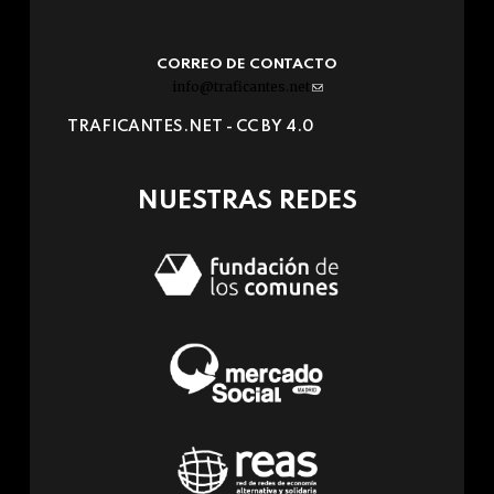
CORREO DE CONTACTO
info@traficantes.net
(link
sends
TRAFICANTES.NET -
CC BY 4.0
e-
mail)
NUESTRAS REDES