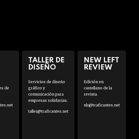
TALLER DE
NEW LEFT
DISEÑO
REVIEW
Servicios de diseño
Edición en
es de
gráfico y
castellano de la
comunicación para
revista.
empresas solidarias.
es.net
nlr@traficantes.net
taller@traficantes.net