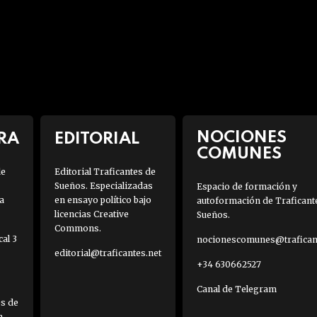
NOCIONES
RA
EDITORIAL
COMUNES
de
Editorial Traficantes de
Sueños. Especializadas
Espacio de formación y
a
en ensayo político bajo
autoformación de Traficant
licencias Creative
Sueños.
Commons.
al 3
nocionescomunes@traficant
editorial@traficantes.net
+34 630662527
Canal de Telegram
es de
h