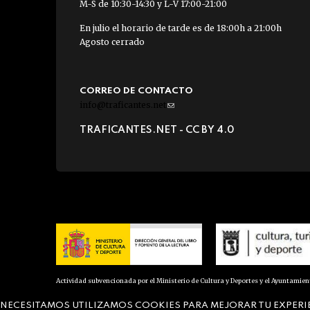
M-S de 10:30-14:30 y L-V 17:00-21:00
En julio el horario de tarde es de 18:00h a 21:00h
Agosto cerrado
CORREO DE CONTACTO
info@traficantes.net
(link
sends
TRAFICANTES.NET -
CC BY 4.0
e-
mail)
Actividad subvencionada por el Ministerio de Cultura y Deportes y el Ayuntamie
NECESITAMOS UTILIZAMOS COOKIES PARA MEJORAR TU EXPERI