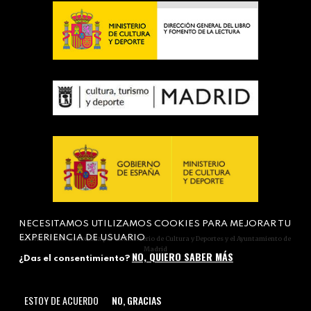
NECESITAMOS UTILIZAMOS COOKIES PARA MEJORAR TU
EXPERIENCIA DE USUARIO
Actividad subvencionada por el Ministerio de Cultura y Deportes y el Ayuntamiento de
Madrid
NO, QUIERO SABER MÁS
¿Das el consentimiento?
ESTOY DE ACUERDO
NO, GRACIAS