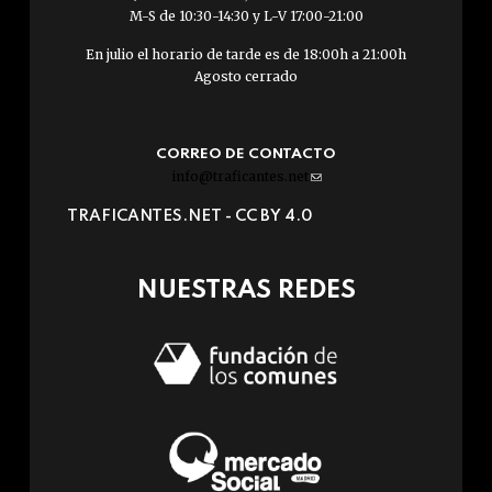
M-S de 10:30-14:30 y L-V 17:00-21:00
En julio el horario de tarde es de 18:00h a 21:00h
Agosto cerrado
CORREO DE CONTACTO
info@traficantes.net
(link
sends
TRAFICANTES.NET -
CC BY 4.0
e-
mail)
NUESTRAS REDES