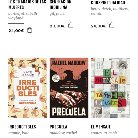
LOS TRABAJOS DE LAS
GENERACIÓN
CONSPIRITUALIDAD
MUJERES
INQUILINA
beres, derek
,
matthew,
barber, elizabeth
gil, javier
remski
wayland
20,00€
26,00€
24,00€
IRREDUCTIBLES
PRECUELA
EL MENSAJE
manne, kate
maddow, rachel
coates, ta-nehisi