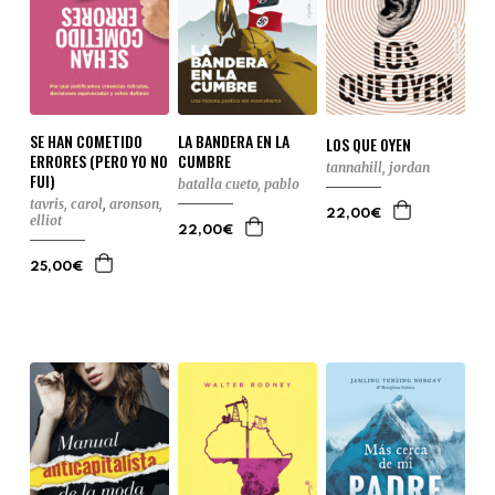
SE HAN COMETIDO
LA BANDERA EN LA
LOS QUE OYEN
ERRORES (PERO YO NO
CUMBRE
tannahill, jordan
FUI)
batalla cueto, pablo
tavris, carol
,
aronson,
22,00€
elliot
22,00€
25,00€