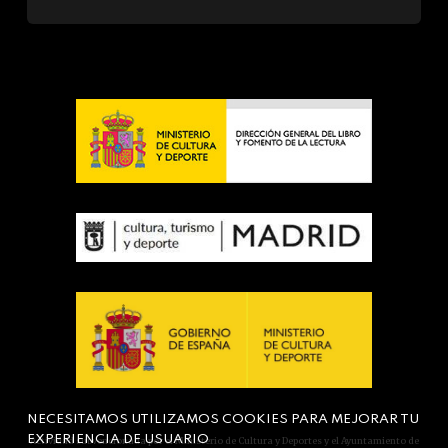
NECESITAMOS UTILIZAMOS COOKIES PARA MEJORAR TU
EXPERIENCIA DE USUARIO
Actividad subvencionada por el Ministerio de Cultura y Deportes y el Ayuntamiento de