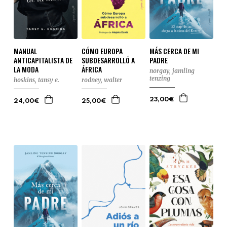
MANUAL
CÓMO EUROPA
MÁS CERCA DE MI
ANTICAPITALISTA DE
SUBDESARROLLÓ A
PADRE
LA MODA
ÁFRICA
norgay, jamling
tenzing
hoskins, tansy e.
rodney, walter
23,00€
24,00€
25,00€