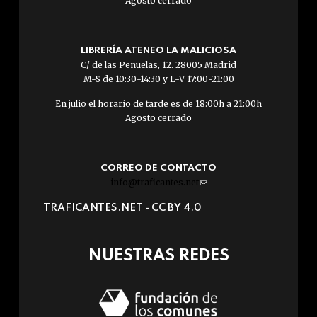
Agosto cerrado
LIBRERÍA ATENEO LA MALICIOSA
C/ de las Peñuelas, 12. 28005 Madrid
M-S de 10:30-14:30 y L-V 17:00-21:00
En julio el horario de tarde es de 18:00h a 21:00h
Agosto cerrado
CORREO DE CONTACTO
info@traficantes.net
(link
sends
TRAFICANTES.NET -
CC BY 4.0
e-
mail)
NUESTRAS REDES