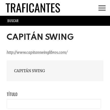
Skip
to
main
SEARCH
content
FORM
CAPITÁN SWING
http://www.capitanswinglibros.com/
CAPITÁN SWING
TÍTULO