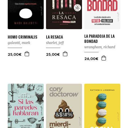
LA PARADOJA DE LA
HOMO CRIMINALIS
LA RESACA
BONDAD
galeotti, mark
sharlet, jeff
wrangham, richard
25,00€
25,00€
26,00€