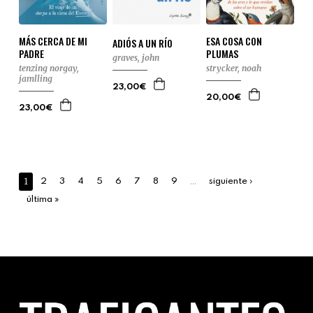
MÁS CERCA DE MI
ESA COSA CON
ADIÓS A UN RÍO
PADRE
PLUMAS
graves, john
tenzing norgay,
strycker, noah
jamlling
23,00€
20,00€
23,00€
1
…
2
3
4
5
6
7
8
9
siguiente ›
última »