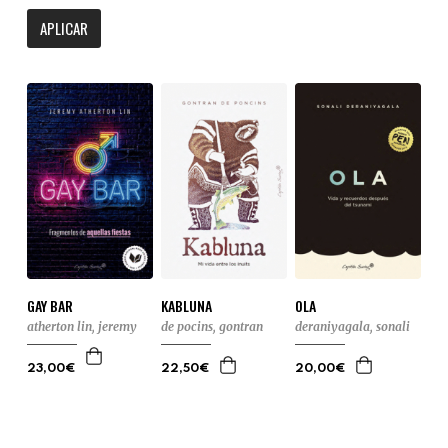
APLICAR
GAY BAR
KABLUNA
OLA
atherton lin, jeremy
de pocins, gontran
deraniyagala, sonali
23,00€
22,50€
20,00€