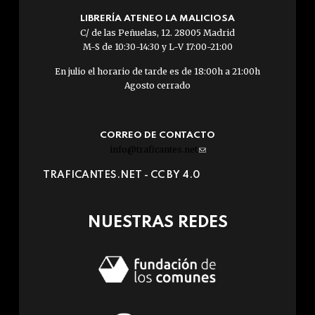
LIBRERÍA ATENEO LA MALICIOSA
C/ de las Peñuelas, 12. 28005 Madrid
M-S de 10:30-14:30 y L-V 17:00-21:00
En julio el horario de tarde es de 18:00h a 21:00h
Agosto cerrado
CORREO DE CONTACTO
info@traficantes.net
(link
sends
TRAFICANTES.NET -
CC BY 4.0
e-
mail)
NUESTRAS REDES