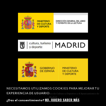
NECESITAMOS UTILIZAMOS COOKIES PARA MEJORAR TU
EXPERIENCIA DE USUARIO
Actividad subvencionada por el Ministerio de Cultura y Deportes y el Ayuntamiento de
Madrid
NO, QUIERO SABER MÁS
¿Das el consentimiento?