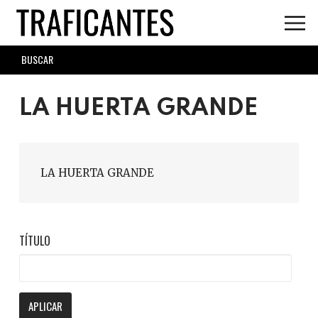
Skip
to
main
SEARCH
content
FORM
LA HUERTA GRANDE
LA HUERTA GRANDE
TÍTULO
APLICAR