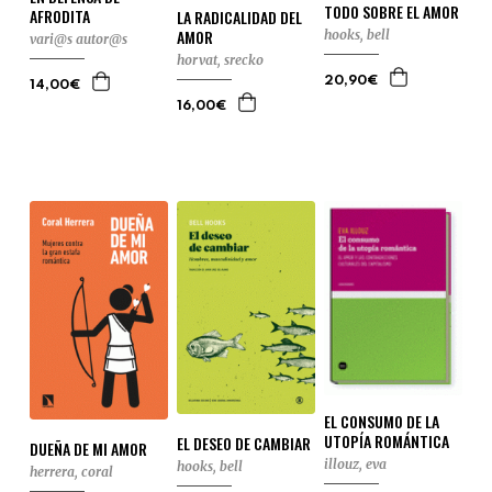
TODO SOBRE EL AMOR
AFRODITA
LA RADICALIDAD DEL
AMOR
hooks, bell
vari@s autor@s
horvat, srecko
20,90€
14,00€
16,00€
EL CONSUMO DE LA
UTOPÍA ROMÁNTICA
EL DESEO DE CAMBIAR
DUEÑA DE MI AMOR
illouz, eva
hooks, bell
herrera, coral