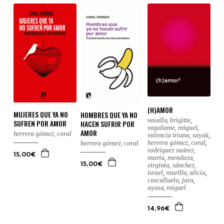
(H)AMOR
MUJERES QUE YA NO
HOMBRES QUE YA NO
vasallo, brigitte
,
SUFREN POR AMOR
HACEN SUFRIR POR
vagalume, miguel
,
AMOR
herrera gómez, coral
valencia triana, sayak
,
herrera gómez, coral
,
herrera gómez, coral
rodríguez suárez,
15,00€
maría
,
mendoza,
15,00€
virginia
,
sánchez,
israel
,
murillo, alicia
,
cosculluela, jara
,
ayuso, miguel
14,96€