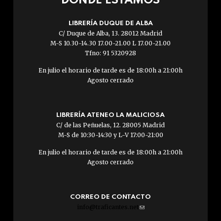
DÓNDE ESTAMOS
LIBRERÍA DUQUE DE ALBA
C/ Duque de Alba, 13. 28012 Madrid
M-S 10.30-14.30 17.00-21.00 L 17.00-21.00
Tfno: 91 5320928
En julio el horario de tarde es de 18:00h a 21:00h
Agosto cerrado
LIBRERÍA ATENEO LA MALICIOSA
C/ de las Peñuelas, 12. 28005 Madrid
M-S de 10:30-14:30 y L-V 17:00-21:00
En julio el horario de tarde es de 18:00h a 21:00h
Agosto cerrado
CORREO DE CONTACTO
info@traficantes.net
(link
sends