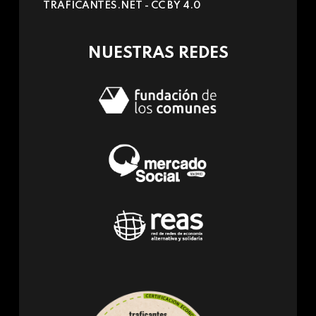
TRAFICANTES.NET -
CC BY 4.0
e-
mail)
NUESTRAS REDES