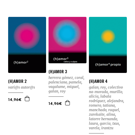
(H)AMOR 3
herrera gómez, coral
,
(H)AMOR 2
(H)AMOR 4
palenciano, pamela
,
vagalume, miguel
,
vari@s autor@s
galan, roy
,
colectivo
galan, roy
na-morada
,
murillo,
alicia
,
labala
14,96€
rodríguez, alejandra
,
14,96€
romero, tatiana
,
manchado, raquel
,
zarekaite, alina
,
latorre hernando,
laura
,
garcia, txus
,
varela, irantzu