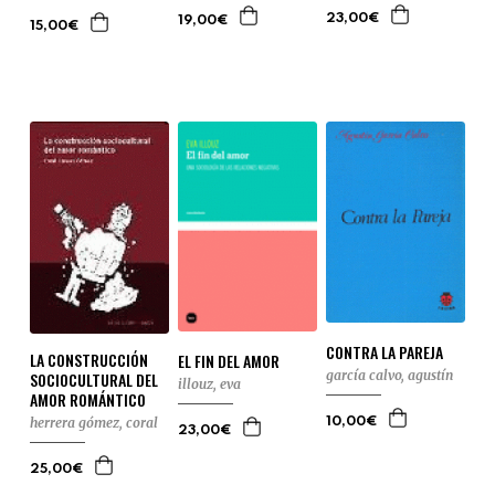
23,00€
19,00€
15,00€
CONTRA LA PAREJA
LA CONSTRUCCIÓN
EL FIN DEL AMOR
garcía calvo, agustín
SOCIOCULTURAL DEL
illouz, eva
AMOR ROMÁNTICO
herrera gómez, coral
10,00€
23,00€
25,00€