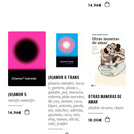
14,96€
(H)AMOR 6 TRANS
platero méndez, lucas
r.
,
portero, alana s.
,
galofre, pol
,
marrero,
(H)AMOR 5
OTRAS MANERAS DE
roberta
,
piña narváez,
vari@s autor@s
AMAR
iki yos
,
weiner, coco
,
lópez, artemis
,
pardo,
altable vicario, charo
teo
,
sánchez, sabrina
,
14,96€
guzmán, coco
,
ruiz,
elsa
,
ramos, alicia
,
18,00€
rubí, jenifer