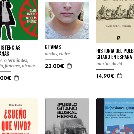
GITANAS
SISTENCIAS
HISTORIA DEL PUE
TANAS
auzias, claire
GITANO EN ESPAÑA
ero fernández,
martín, david
ia
,
jimenez, nicolás
22,00€
14,90€
,00€