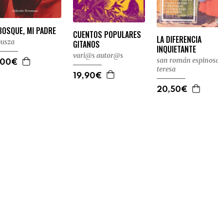
BOSQUE, MI PADRE
CUENTOS POPULARES
LA DIFERENCIA
usza
GITANOS
INQUIETANTE
vari@s autor@s
san román espinosa
,00€
teresa
19,90€
20,50€