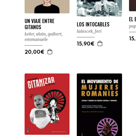
EL 
UN VIAJE ENTRE
LOS INTOCABLES
GITANOS
pap
lainscek, feri
keler, alain
,
guibert,
15
emmanuele
15,90€
20,00€