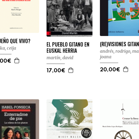
EÑO QUE VIVO?
(RE)VISIONES GITA
EL PUEBLO GITANO EN
jka, ceija
EUSKAL HERRIA
andrés, rodrigo
,
ma
joana
martín, david
,00€
20,00€
17,00€