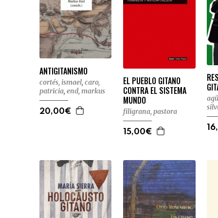
ANTIGITANISMO
RE
EL PUEBLO GITANO
cortés, ismael
,
caro,
GI
CONTRA EL SISTEMA
patricia
,
end, markus
agü
MUNDO
silv
filigrana, pastora
20,00€
16
15,00€