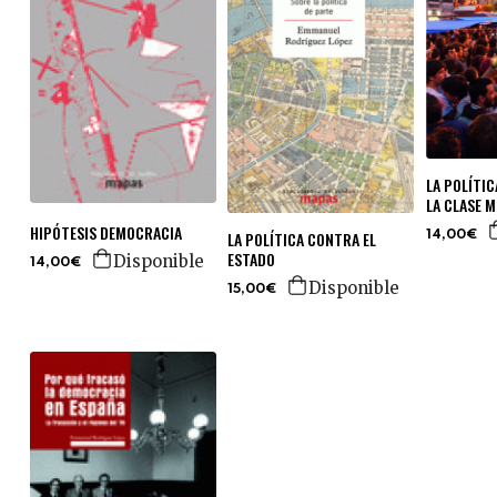
LA POLÍTIC
LA CLASE M
HIPÓTESIS DEMOCRACIA
LA POLÍTICA CONTRA EL
14,00€
ESTADO
Disponible
14,00€
Disponible
15,00€