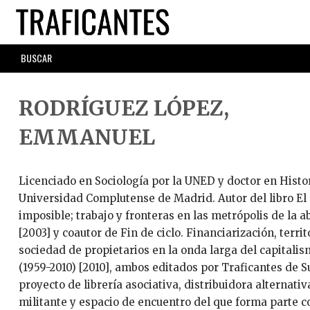
Skip
to
main
SEARCH
content
FORM
RODRÍGUEZ LÓPEZ,
EMMANUEL
Licenciado en Sociología por la UNED y doctor en Histor
Universidad Complutense de Madrid. Autor del libro El
imposible; trabajo y fronteras en las metrópolis de la 
[2003] y coautor de Fin de ciclo. Financiarización, territ
sociedad de propietarios en la onda larga del capitali
(1959-2010) [2010], ambos editados por Traficantes de S
proyecto de librería asociativa, distribuidora alternativa
militante y espacio de encuentro del que forma parte 