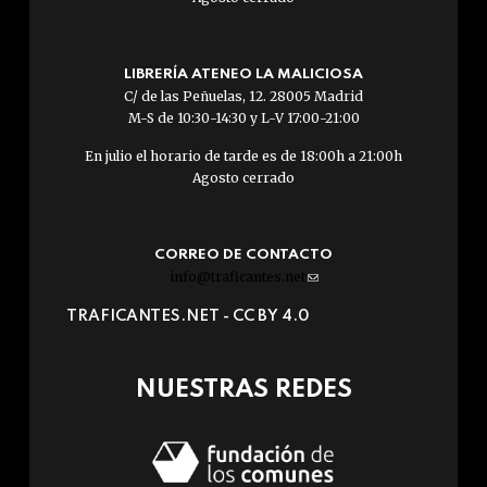
LIBRERÍA ATENEO LA MALICIOSA
C/ de las Peñuelas, 12. 28005 Madrid
M-S de 10:30-14:30 y L-V 17:00-21:00
En julio el horario de tarde es de 18:00h a 21:00h
Agosto cerrado
CORREO DE CONTACTO
info@traficantes.net
(link
sends
TRAFICANTES.NET -
CC BY 4.0
e-
mail)
NUESTRAS REDES