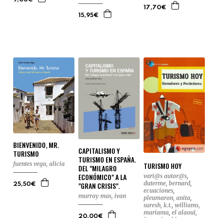
9,00€
17,70€
15,95€
BIENVENIDO, MR.
CAPITALISMO Y
TURISMO
TURISMO EN ESPAÑA.
fuentes vega, alicia
TURISMO HOY
DEL "MILAGRO
ECONÓMICO" A LA
vari@s autor@s
,
duterme, bernard
,
"GRAN CRISIS".
25,50€
ecuaciones
,
murray mas, ivan
pleumaron, anita
,
suresh, k.t.
,
williams,
mariama
,
el alaoui,
20,00€