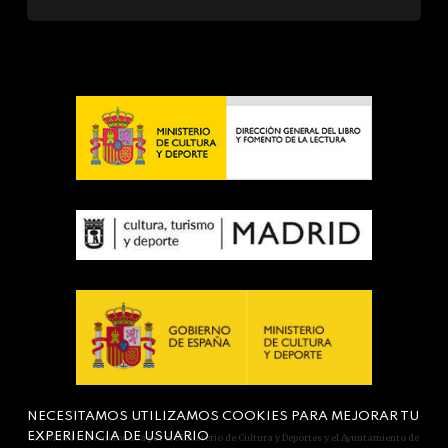
NECESITAMOS UTILIZAMOS COOKIES PARA MEJORAR TU
EXPERIENCIA DE USUARIO
Actividad subvencionada por el Ministerio de Cultura y Deportes y el Ayuntamiento de