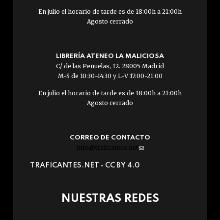
En julio el horario de tarde es de 18:00h a 21:00h
Agosto cerrado
LIBRERÍA ATENEO LA MALICIOSA
C/ de las Peñuelas, 12. 28005 Madrid
M-S de 10:30-14:30 y L-V 17:00-21:00
En julio el horario de tarde es de 18:00h a 21:00h
Agosto cerrado
CORREO DE CONTACTO
info@traficantes.net
(link
sends
TRAFICANTES.NET -
CC BY 4.0
e-
mail)
NUESTRAS REDES