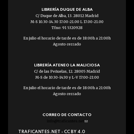
LIBRERÍA DUQUE DE ALBA
C/ Duque de Alba, 13. 28012 Madrid
M-S 10.30-14.30 17.00-21.00 L 17.00-21.00
Tfno: 91 5320928
En julio el horario de tarde es de 18:00h a 21:00h
Agosto cerrado
LIBRERÍA ATENEO LA MALICIOSA
C/ de las Peñuelas, 12. 28005 Madrid
M-S de 10:30-14:30 y L-V 17:00-21:00
En julio el horario de tarde es de 18:00h a 21:00h
Agosto cerrado
CORREO DE CONTACTO
info@traficantes.net
(link
sends
TRAFICANTES.NET -
CC BY 4.0
e-