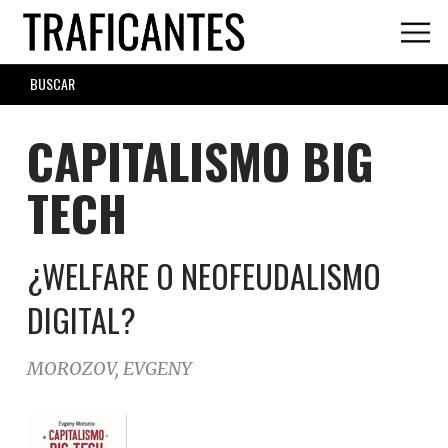
Skip
to
main
SEARCH
content
FORM
CAPITALISMO BIG
TECH
¿WELFARE O NEOFEUDALISMO
DIGITAL?
MOROZOV, EVGENY