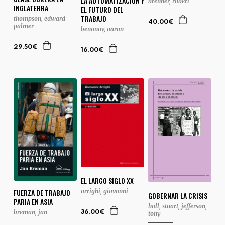
LA AUTOMATIZACIÓN Y
brenner, robert
INGLATERRA
EL FUTURO DEL
TRABAJO
thompson, edward
40,00€
palmer
benanav, aaron
29,50€
16,00€
EL LARGO SIGLO XX
arrighi, giovanni
FUERZA DE TRABAJO
GOBERNAR LA CRISIS
PARIA EN ASIA
hall, stuart
,
jefferson,
breman, jan
36,00€
tony