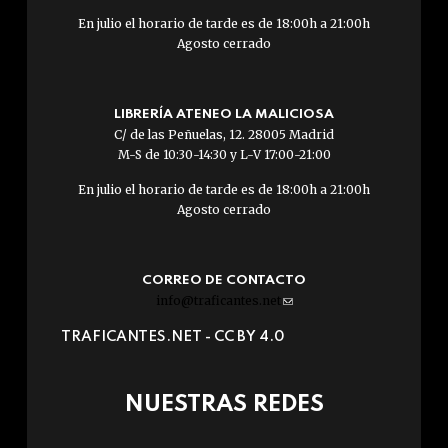
En julio el horario de tarde es de 18:00h a 21:00h
Agosto cerrado
LIBRERÍA ATENEO LA MALICIOSA
C/ de las Peñuelas, 12. 28005 Madrid
M-S de 10:30-14:30 y L-V 17:00-21:00
En julio el horario de tarde es de 18:00h a 21:00h
Agosto cerrado
CORREO DE CONTACTO
info@traficantes.net
(link
sends
TRAFICANTES.NET -
CC BY 4.0
e-
mail)
NUESTRAS REDES