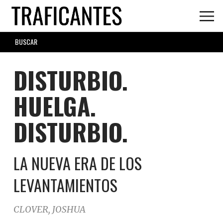
Skip
to
main
SEARCH
content
FORM
DISTURBIO.
HUELGA.
DISTURBIO.
LA NUEVA ERA DE LOS
LEVANTAMIENTOS
CLOVER, JOSHUA